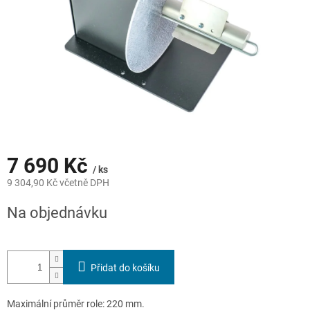
7 690 Kč
/ ks
9 304,90 Kč včetně DPH
Měrná
Na objednávku
cena:
Přidat do košíku
Maximální průměr role: 220 mm.