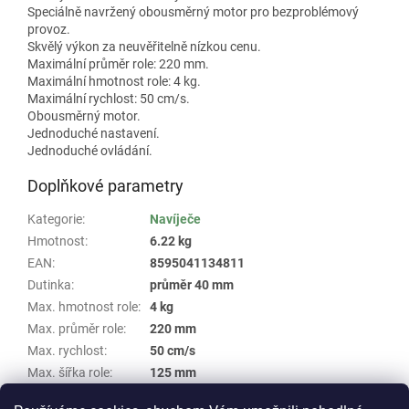
Speciálně navržený obousměrný motor pro bezproblémový
provoz.
Skvělý výkon za neuvěřitelně nízkou cenu.
Maximální průměr role: 220 mm.
Maximální hmotnost role: 4 kg.
Maximální rychlost: 50 cm/s.
Obousměrný motor.
Jednoduché nastavení.
Jednoduché ovládání.
Doplňkové parametry
Kategorie
:
Navíječe
Hmotnost
:
6.22 kg
EAN
:
8595041134811
Dutinka
:
průměr 40 mm
Max. hmotnost role
:
4 kg
Max. průměr role
:
220 mm
Max. rychlost
:
50 cm/s
Max. šířka role
:
125 mm
Model
:
MC-10