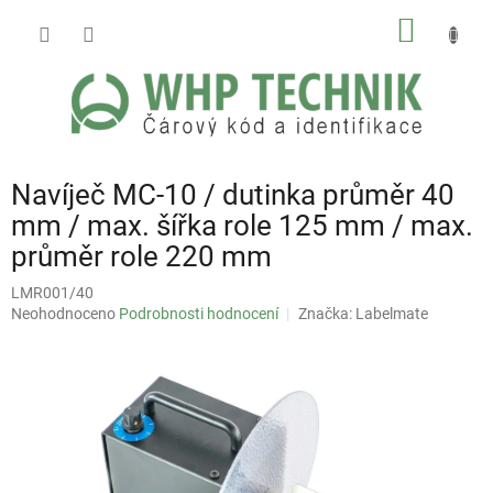
Přejít
NÁKUP
na
obsah
KOŠÍK
Navíječ MC-10 / dutinka průměr 40
mm / max. šířka role 125 mm / max.
průměr role 220 mm
LMR001/40
Průměrné
Neohodnoceno
Podrobnosti hodnocení
Značka:
Labelmate
hodnocení
produktu
je
0,0
z
5
hvězdiček.