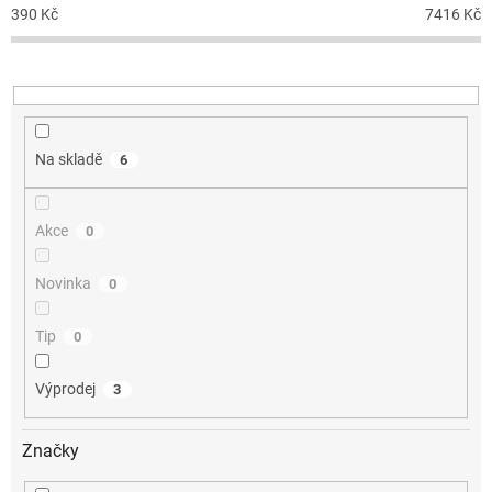
p
390
Kč
7416
Kč
r
o
d
u
k
t
Na skladě
6
ů
Akce
0
Novinka
0
Tip
0
Výprodej
3
Značky