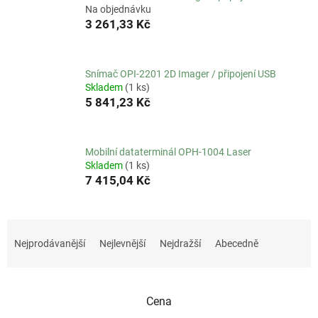
Na objednávku
3 261,33 Kč
Snímač OPI-2201 2D Imager / připojení USB
Skladem
(1 ks)
5 841,23 Kč
Mobilní dataterminál OPH-1004 Laser
Skladem
(1 ks)
7 415,04 Kč
Ř
a
Nejprodávanější
Nejlevnější
Nejdražší
Abecedně
z
e
n
Cena
í