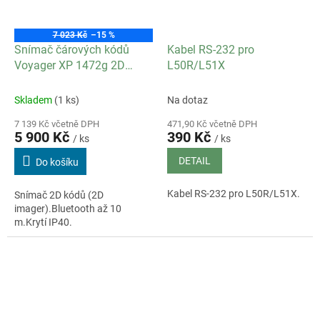
7 023 Kč
–15 %
Snímač čárových kódů
Kabel RS-232 pro
Voyager XP 1472g 2D
L50R/L51X
Imager USB Bluetooth
Skladem
(1 ks)
Na dotaz
7 139 Kč včetně DPH
471,90 Kč včetně DPH
5 900 Kč
390 Kč
/ ks
/ ks
DETAIL
Do košíku
Kabel RS-232 pro L50R/L51X.
Snímač 2D kódů (2D
imager).Bluetooth až 10
m.Krytí IP40.