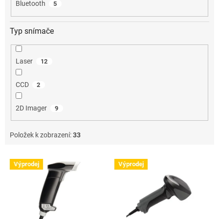
Bluetooth
5
Typ snímače
Laser
12
CCD
2
2D Imager
9
Položek k zobrazení:
33
V
Výprodej
Výprodej
ý
p
i
s
p