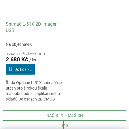
Snímač L-51X 2D Imager
USB
Na objednávku
3 242,80 Kč včetně DPH
2 680 Kč
/ ks
Do košíku
Řada Opticon L-51X snímačů je
určen pro širokou škálu
maloobchodních aplikací nebo
skladů.Je osazen 2D CMOS
snímačem pro čtení čárových
kódů i 2D kódů.
NAČÍST 15 DALŠÍCH
S
1
3
t