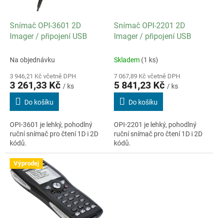
r
o
d
Snímač OPI-3601 2D
Snímač OPI-2201 2D
u
Imager / připojení USB
Imager / připojení USB
k
t
Na objednávku
Skladem
(1 ks)
ů
3 946,21 Kč včetně DPH
7 067,89 Kč včetně DPH
3 261,33 Kč
5 841,23 Kč
/ ks
/ ks
Do košíku
Do košíku
OPI-3601 je lehký, pohodlný
OPI-2201 je lehký, pohodlný
ruční snímač pro čtení 1D i 2D
ruční snímač pro čtení 1D i 2D
kódů.
kódů.
Výprodej