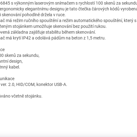
6845 s výkonným laserovým snímačem s rychlostí 100 skenů za sekund
 ergonomicky elegantnímu designu je tato čtečka čárových kódů vyrobena
ři skenování pohodlně držela v ruce.
ač má režim ručního spouštění a režim automatického spouštění, který s
oženým stojánkem umožňuje skenování bez použití rukou.
vená základna zajišťuje stabilitu během skenování.
ač má krytí IP42 a odolává pádům na beton z 1,5 metru.
ce
00 skenů za sekundu,
antní design,
nný kabel.
unikace
 ver. 2.0, HID/COM, konektor USB-A.
váno včetně stojánku.