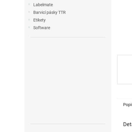
n
Labelmate
e
Barvicí pásky TTR
l
Etikety
Software
Popi
Det