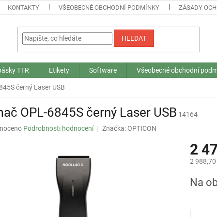
KONTAKTY
VŠEOBECNÉ OBCHODNÍ PODMÍNKY
ZÁSADY OCH
HLEDAT
 pásky TTR
Etikety
Software
Všeobecné obchodní podm
845S černý Laser USB
mač OPL-6845S černý Laser USB
14164
né
noceno
Podrobnosti hodnocení
Značka:
OPTICON
ní
2 4
u
2 988,70
Měrná
Na ob
cena:
ek.