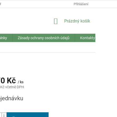
RANY OSOBNÍCH ÚDAJŮ
Přihlášení
NÁKUPNÍ
Prázdný košík
KOŠÍK
ínky
Zásady ochrany osobních údajů
Kontakty
70 Kč
/ ks
 Kč včetně DPH
jednávku