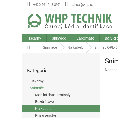
Přejít
+420 541 243 897
eshop@whp.cz
na
obsah
Tiskárny
Snímače
Labelmate
Barvicí
Domů
Snímače
Na kabelu
Snímač OPL-6
P
Sní
o
Přeskočit
s
Průměr
Kategorie
Neohod
kategorie
t
hodnoce
r
produkt
Tiskárny
a
je
Snímače
n
0,0
z
Mobilní dataterminály
n
5
í
Bezdrátové
hvězdič
p
Na kabelu
a
Příslušenství