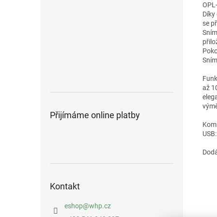
OPL-
Díky
se p
Sním
přil
Poko
Sním
Funk
až 1
eleg
výmě
Přijímáme online platby
Kom
USB:
Dodá
Kontakt
eshop
@
whp.cz