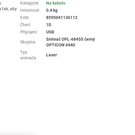
u.
Kategorie
:
Na kabelu
 tak, aby
Hmotnost
:
0.4 kg
EAN
:
8595041136112
Čtení
:
1D
Připojení
:
USB
Snímač OPL-6845S černý
Skupina
:
OPTICON #440
Typ
Laser
snímače
: