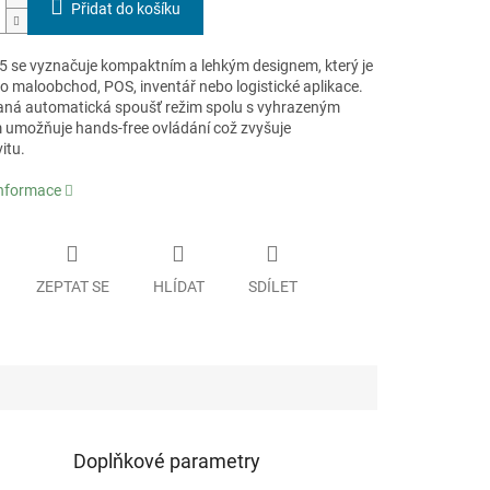
Přidat do košíku
 se vyznačuje kompaktním a lehkým designem, který je
ro maloobchod, POS, inventář nebo logistické aplikace.
aná automatická spoušť režim spolu s vyhrazeným
 umožňuje hands-free ovládání což zvyšuje
itu.
informace
ZEPTAT SE
HLÍDAT
SDÍLET
Doplňkové parametry