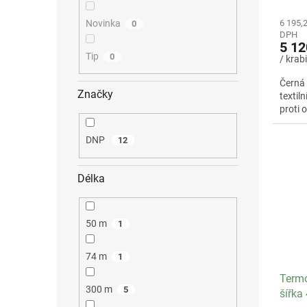
Novinka
6 195,
0
DPH
5 12
Tip
0
/ krab
Černá 
Značky
textil
proti 
DNP
12
Délka
50 m
1
74 m
1
Termo
300 m
5
šířka