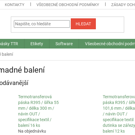
KONTAKTY
VŠEOBECNÉ OBCHODNÍ PODMÍNKY
ZÁSADY OCH
HLEDAT
 pásky TTR
Etikety
Software
Všeobecné obchodní podm
 balení
madné balení
odávanější
Termotransferová
Termotransferov
páska R395 / šířka 55
páska R395 / šíř
mm / délka 300 m /
101,6 mm / délk
návin OUT /
/ návin OUT /
specifikace textil /
specifikace textil
balení 16 ks
dutinka se zářezy
Na objednávku
balení 12 ks