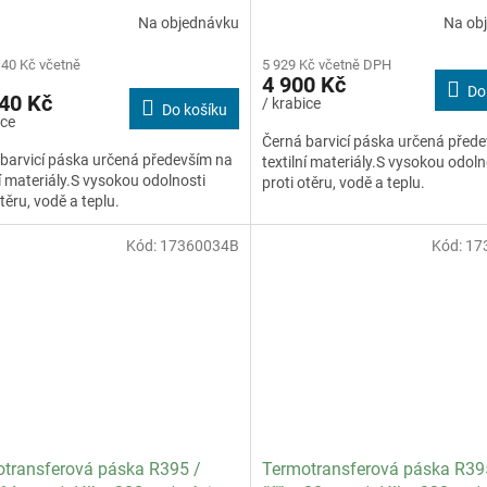
pecifikace textil dutinka se
OUT / specifikace textil / bal
Na objednávku
Na ob
y / balení 22 ks
ks
,40 Kč včetně
5 929 Kč včetně DPH
4 900 Kč
Do
40 Kč
/ krabice
Do košíku
ice
Černá barvicí páska určená před
barvicí páska určená především na
textilní materiály.S vysokou odoln
ní materiály.S vysokou odolnosti
proti otěru, vodě a teplu.
otěru, vodě a teplu.
Kód:
17360034B
Kód:
17
transferová páska R395 /
Termotransferová páska R39