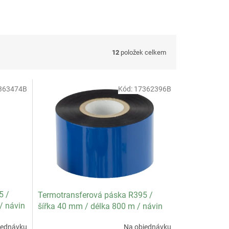
12
položek celkem
363474B
Kód:
17362396B
5 /
Termotransferová páska R395 /
/ návin
šířka 40 mm / délka 800 m / návin
ka se
IN / specifikace textil / balení 22 ks
jednávku
Na objednávku