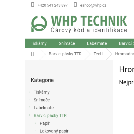
Přejít
+420 541 243 897
eshop@whp.cz
na
obsah
Tiskárny
Snímače
Labelmate
Barvicí
Domů
Barvicí pásky TTR
Textil
Hromadné
P
Hro
o
Přeskočit
s
Kategorie
kategorie
Nejpr
t
r
Tiskárny
a
Snímače
n
Labelmate
n
í
Barvicí pásky TTR
p
Papír
a
Lakovaný papír