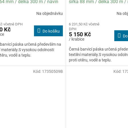
 64 mm / délka 300 m / návin
šířka 88 mm / délka 300 m /
 specifikace textil / balení 12
OUT / specifikace textil / bal
Na objednávku
Na ob
ks
Kč včetně DPH
6 231,50 Kč včetně
0 Kč
DPH
Do košíku
5 150 Kč
ice
Do
/ krabice
barvicí páska určená především na
Černá barvicí páska určená před
ní materiály.S vysokou odolnosti
textilní materiály.S vysokou odoln
otěru, vodě a teplu.
proti otěru, vodě a teplu.
Kód:
17350509B
Kód:
17