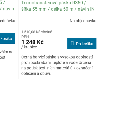
5 /
Termotransferová páska R350 /
/ návin
šířka 55 mm / délka 50 m / návin IN
í 20 ks
/ specifikace textil / balení 16 ks
jednávku
Na objednávku
1 510,08 Kč včetně
DPH
 košíku
1 248 Kč
Do košíku
/ krabice
evším na
Černá barvicí páska s vysokou odolností
osti
proti poškrábání, teplotě a vodě.Určená
na potisk textilních materiálů k označení
oblečení a obuvi.