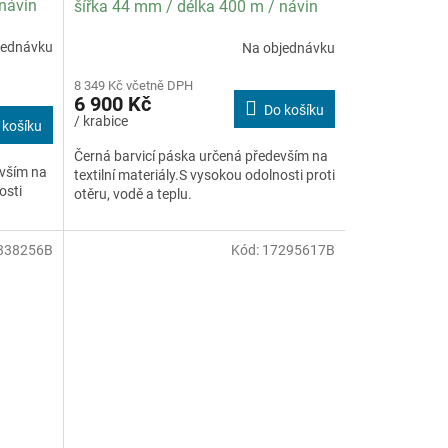
 návin
šířka 44 mm / délka 400 m / návin
ení 10
OUT / specifikace textil / balení 20
jednávku
Na objednávku
ks
8 349 Kč včetně DPH
6 900 Kč
Do košíku
/ krabice
 košíku
Černá barvicí páska určená především na
evším na
textilní materiály.S vysokou odolnosti proti
osti
otěru, vodě a teplu.
338256B
Kód:
17295617B