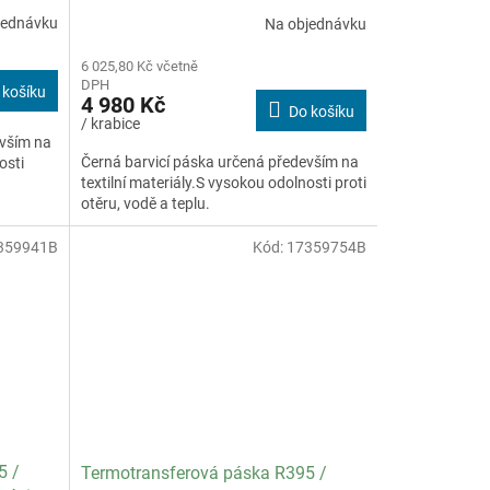
ení 28
OUT / specifikace textil / balení 12
jednávku
Na objednávku
ks
6 025,80 Kč včetně
DPH
 košíku
4 980 Kč
Do košíku
/ krabice
evším na
Černá barvicí páska určená především na
osti
textilní materiály.S vysokou odolnosti proti
otěru, vodě a teplu.
359941B
Kód:
17359754B
5 /
Termotransferová páska R395 /