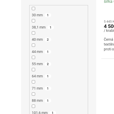
šířka
OUT /
ks
30 mm
1
5 445 
4 50
38,1 mm
1
/ krab
40 mm
Černá 
2
textil
proti 
44 mm
1
55 mm
2
64 mm
1
71 mm
1
88 mm
1
101,6 mm
1