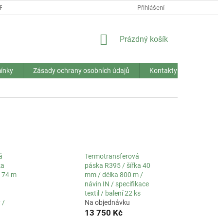
RANY OSOBNÍCH ÚDAJŮ
Přihlášení
NÁKUPNÍ
Prázdný košík
KOŠÍK
ínky
Zásady ochrany osobních údajů
Kontakty
á
Termotransferová
ka
páska R395 / šířka 40
a 74 m
mm / délka 800 m /
návin IN / specifikace
textil / balení 22 ks
 /
Na objednávku
13 750 Kč