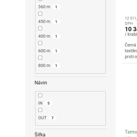
IN / s
360 m
zářez
1
12 511
450 m
1
DPH
10 3
/ krab
400 m
1
Černá 
textil
600 m
1
proti 
800 m
1
Návin
IN
5
OUT
7
Termo
Šířka