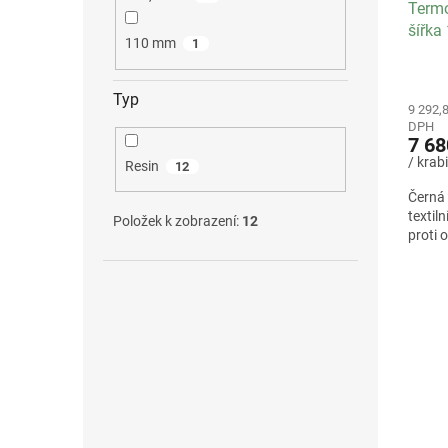
Termo
šířka
110 mm
1
IN / s
Typ
9 292,
DPH
7 68
/ krab
Resin
12
Černá 
textil
Položek k zobrazení:
12
proti 