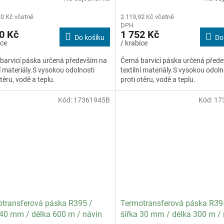
20 Kč včetně
2 119,92 Kč včetně
DPH
0 Kč
1 752 Kč
Do košíku
Do
ice
/ krabice
barvicí páska určená především na
Černá barvicí páska určená před
ní materiály.S vysokou odolnosti
textilní materiály.S vysokou odoln
otěru, vodě a teplu.
proti otěru, vodě a teplu.
Kód:
17361945B
Kód:
17
transferová páska R395 /
Termotransferová páska R39
 40 mm / délka 600 m / návin
šířka 30 mm / délka 300 m /