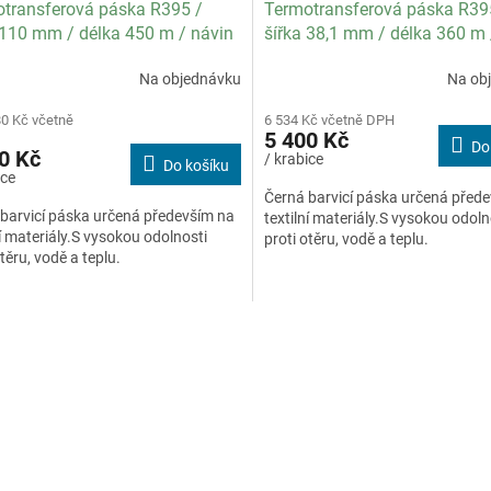
transferová páska R395 /
Termotransferová páska R39
 110 mm / délka 450 m / návin
šířka 38,1 mm / délka 360 m 
pecifikace textil / balení 8 ks
IN / specifikace textil / balen
Na objednávku
Na ob
80 Kč včetně
6 534 Kč včetně DPH
5 400 Kč
Do
0 Kč
/ krabice
Do košíku
ice
Černá barvicí páska určená před
barvicí páska určená především na
textilní materiály.S vysokou odoln
ní materiály.S vysokou odolnosti
proti otěru, vodě a teplu.
otěru, vodě a teplu.
O
v
l
á
d
a
c
í