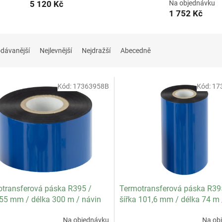
5 120 Kč
Na objednávku
1 752 Kč
dávanější
Nejlevnější
Nejdražší
Abecedně
Kód:
17363958B
Kód:
17
transferová páska R395 /
Termotransferová páska R39
 55 mm / délka 300 m / návin
šířka 101,6 mm / délka 74 m 
 specifikace textil / balení 16
OUT / specifikace textil dutin
Na objednávku
Na ob
zářezy / balení 12 ks