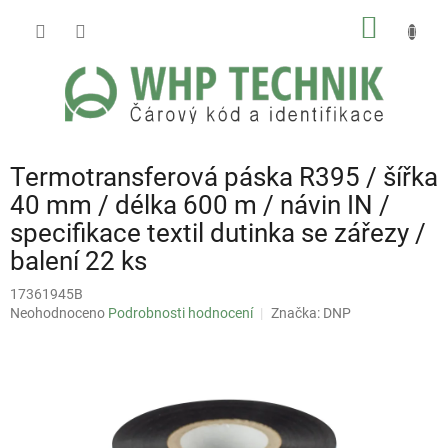
Přejít
NÁKUP
na
obsah
KOŠÍK
Termotransferová páska R395 / šířka
40 mm / délka 600 m / návin IN /
specifikace textil dutinka se zářezy /
balení 22 ks
17361945B
Průměrné
Neohodnoceno
Podrobnosti hodnocení
Značka:
DNP
hodnocení
produktu
je
0,0
z
5
hvězdiček.