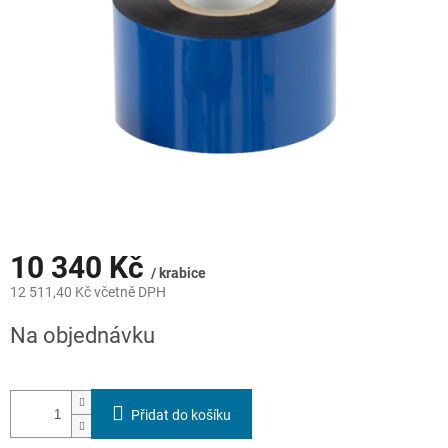
10 340 Kč
/ krabice
12 511,40 Kč včetně DPH
Měrná
Na objednávku
cena:
Přidat do košíku