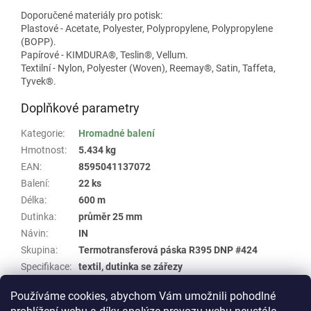
Doporučené materiály pro potisk:
Plastové - Acetate, Polyester, Polypropylene, Polypropylene
(BOPP).
Papírové - KIMDURA®, Teslin®, Vellum.
Textilní - Nylon, Polyester (Woven), Reemay®, Satin, Taffeta,
Tyvek®.
Doplňkové parametry
Kategorie
:
Hromadné balení
Hmotnost
:
5.434 kg
EAN
:
8595041137072
Balení
:
22 ks
Délka
:
600 m
Dutinka
:
průměr 25 mm
Návin
:
IN
Skupina
:
Termotransferová páska R395 DNP #424
Specifikace
:
textil, dutinka se zářezy
Šířka
:
40 mm
Používáme cookies, abychom Vám umožnili pohodlné
Typ
:
Resin