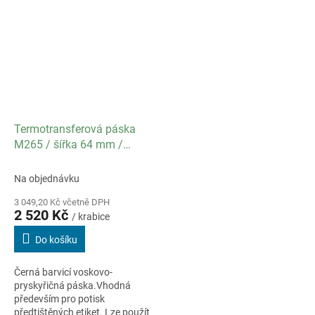
Termotransferová páska
M265 / šířka 64 mm /
délka 300 m / návin IN /
balení 12 ks
Na objednávku
3 049,20 Kč včetně DPH
2 520 Kč
/ krabice
Do košíku
Černá barvicí voskovo-
pryskyřičná páska.Vhodná
především pro potisk
předtištěných etiket. Lze použít