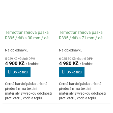
Termotransferová páska
Termotransferová páska
R395 / šířka 30 mm / délka
R395 / šířka 71 mm / délka
300 m / návin OUT /
300 m / návin OUT /
specifikace textil / balení
specifikace textil / balení
Na objednávku
Na objednávku
28 ks
12 ks
5 929 Kč včetně DPH
6 025,80 Kč včetně DPH
4 900 Kč
4 980 Kč
/ krabice
/ krabice
Do košíku
Do košíku
Černá barvicí páska určená
Černá barvicí páska určená
především na textilní
především na textilní
materiály.S vysokou odolnosti
materiály.S vysokou odolnosti
proti otěru, vodě a teplu.
proti otěru, vodě a teplu.