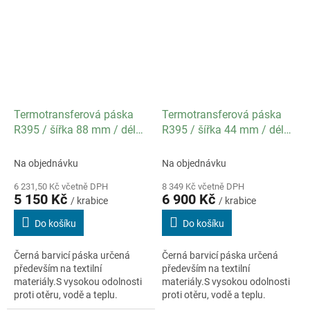
isopropylalkohol)...
Termotransferová páska
Termotransferová páska
R395 / šířka 88 mm / délka
R395 / šířka 44 mm / délka
300 m / návin OUT /
400 m / návin OUT /
specifikace textil / balení
specifikace textil / balení
Na objednávku
Na objednávku
10 ks
20 ks
6 231,50 Kč včetně DPH
8 349 Kč včetně DPH
5 150 Kč
6 900 Kč
/ krabice
/ krabice
Do košíku
Do košíku
Černá barvicí páska určená
Černá barvicí páska určená
především na textilní
především na textilní
materiály.S vysokou odolnosti
materiály.S vysokou odolnosti
proti otěru, vodě a teplu.
proti otěru, vodě a teplu.