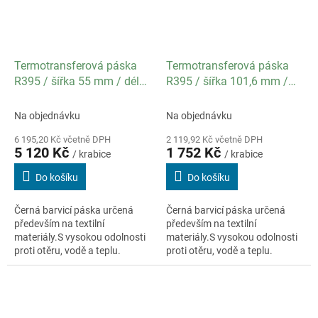
Termotransferová páska
Termotransferová páska
R395 / šířka 55 mm / délka
R395 / šířka 101,6 mm /
300 m / návin OUT /
délka 74 m / návin OUT /
specifikace textil / balení
specifikace textil dutinka se
Na objednávku
Na objednávku
16 ks
zářezy / balení 12 ks
6 195,20 Kč včetně DPH
2 119,92 Kč včetně DPH
5 120 Kč
1 752 Kč
/ krabice
/ krabice
Do košíku
Do košíku
Černá barvicí páska určená
Černá barvicí páska určená
především na textilní
především na textilní
materiály.S vysokou odolnosti
materiály.S vysokou odolnosti
proti otěru, vodě a teplu.
proti otěru, vodě a teplu.