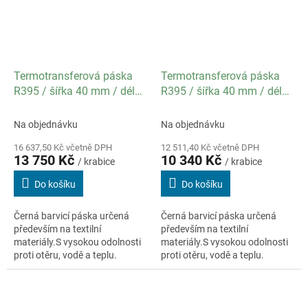
Termotransferová páska
Termotransferová páska
R395 / šířka 40 mm / délka
R395 / šířka 40 mm / délka
800 m / návin IN /
600 m / návin IN /
specifikace textil / balení
specifikace textil dutinka se
Na objednávku
Na objednávku
22 ks
zářezy / balení 22 ks
16 637,50 Kč včetně DPH
12 511,40 Kč včetně DPH
13 750 Kč
10 340 Kč
/ krabice
/ krabice
Do košíku
Do košíku
Černá barvicí páska určená
Černá barvicí páska určená
především na textilní
především na textilní
materiály.S vysokou odolnosti
materiály.S vysokou odolnosti
proti otěru, vodě a teplu.
proti otěru, vodě a teplu.