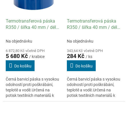
Termotransferová páska
Termotransferová páska
R350 / šířka 40 mm / délka
R350 / šířka 40 mm / délka
250 m / návin IN /
250 m / návin IN /
specifikace textil / balení
specifikace textil
Na objednávku
Na objednávku
20 ks
6 872,80 Kč včetně DPH
343,64 Kč včetně DPH
5 680 Kč
284 Kč
/ krabice
/ ks
Do košíku
Do košíku
Černá barvicí páska s vysokou
Černá barvicí páska s vysokou
odolností proti poškrábání,
odolností proti poškrábání,
teplotě a vodě.Určená na
teplotě a vodě.Určená na
potisk textilních materiálů k
potisk textilních materiálů k
označení oblečení a obuvi.
označení oblečení a obuvi.