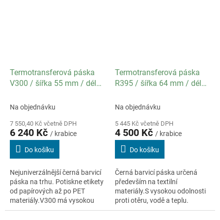
Termotransferová páska
Termotransferová páska
V300 / šířka 55 mm / délka
R395 / šířka 64 mm / délka
450 m / návin OUT / balení
300 m / návin OUT /
16 ks
specifikace textil / balení
Na objednávku
Na objednávku
12 ks
7 550,40 Kč včetně DPH
5 445 Kč včetně DPH
6 240 Kč
4 500 Kč
/ krabice
/ krabice
Do košíku
Do košíku
Nejuniverzálnější černá barvicí
Černá barvicí páska určená
páska na trhu. Potiskne etikety
především na textilní
od papírových až po PET
materiály.S vysokou odolnosti
materiály.V300 má vysokou
proti otěru, vodě a teplu.
odolnost proti otěru,
chemikáliím (methanol,