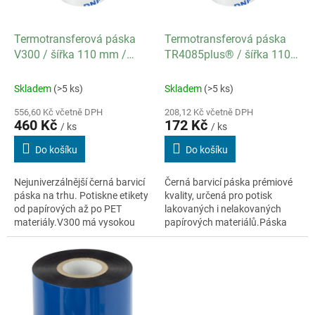
r
u
o
k
d
t
Termotransferová páska
Termotransferová páska
u
ů
V300 / šířka 110 mm /
TR4085plus® / šířka 110
k
délka 300 m / návin IN
mm / délka 300 m / návin
t
OUT
Skladem
(>5 ks)
Skladem
(>5 ks)
ů
556,60 Kč včetně DPH
208,12 Kč včetně DPH
460 Kč
172 Kč
/ ks
/ ks
Do košíku
Do košíku
Nejuniverzálnější černá barvicí
Černá barvicí páska prémiové
páska na trhu. Potiskne etikety
kvality, určená pro potisk
od papírových až po PET
lakovaných i nelakovaných
materiály.V300 má vysokou
papírových materiálů.Páska
odolnost proti otěru,
tiskne za nízkých teplot hlavy,
chemikáliím (methanol,
skvěle zatéká a má vysokou
isopropylalkohol)...
kryvost,...