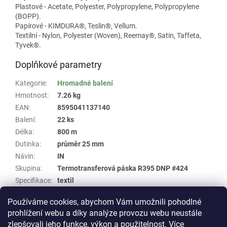
Plastové - Acetate, Polyester, Polypropylene, Polypropylene
(BOPP).
Papírové - KIMDURA®, Teslin®, Vellum.
Textilní - Nylon, Polyester (Woven), Reemay®, Satin, Taffeta,
Tyvek®.
Doplňkové parametry
Kategorie
:
Hromadné balení
Hmotnost
:
7.26 kg
EAN
:
8595041137140
Balení
:
22 ks
Délka
:
800 m
Dutinka
:
průměr 25 mm
Návin
:
IN
Skupina
:
Termotransferová páska R395 DNP #424
Specifikace
:
textil
Šířka
:
40 mm
Používáme cookies, abychom Vám umožnili pohodlné
Typ
:
Resin
prohlížení webu a díky analýze provozu webu neustále
zlepšovali jeho funkce, výkon a použitelnost.
Více