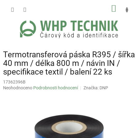
Přejít
NÁKUP
na
obsah
KOŠÍK
Termotransferová páska R395 / šířka
40 mm / délka 800 m / návin IN /
specifikace textil / balení 22 ks
17362396B
Průměrné
Neohodnoceno
Podrobnosti hodnocení
Značka:
DNP
hodnocení
produktu
je
0,0
z
5
hvězdiček.