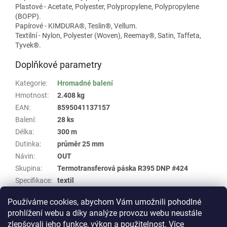
Plastové - Acetate, Polyester, Polypropylene, Polypropylene
(BOPP).
Papírové - KIMDURA®, Teslin®, Vellum.
Textilní - Nylon, Polyester (Woven), Reemay®, Satin, Taffeta,
Tyvek®.
Doplňkové parametry
Kategorie
:
Hromadné balení
Hmotnost
:
2.408 kg
EAN
:
8595041137157
Balení
:
28 ks
Délka
:
300 m
Dutinka
:
průměr 25 mm
Návin
:
OUT
Skupina
:
Termotransferová páska R395 DNP #424
Specifikace
:
textil
Šířka
:
30 mm
Používáme cookies, abychom Vám umožnili pohodlné
Typ
:
Resin
prohlížení webu a díky analýze provozu webu neustále
zlepšovali jeho funkce, výkon a použitelnost.
Více