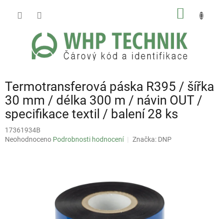
Přejít
NÁKUP
na
obsah
KOŠÍK
Termotransferová páska R395 / šířka
30 mm / délka 300 m / návin OUT /
specifikace textil / balení 28 ks
17361934B
Průměrné
Neohodnoceno
Podrobnosti hodnocení
Značka:
DNP
hodnocení
produktu
je
0,0
z
5
hvězdiček.