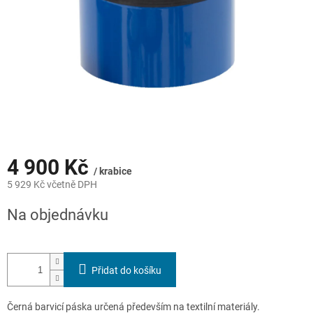
4 900 Kč
/ krabice
5 929 Kč včetně DPH
Měrná
Na objednávku
cena:
Přidat do košíku
Černá barvicí páska určená především na textilní materiály.