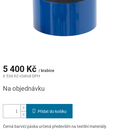
5 400 Kč
/ krabice
6 534 Kč včetně DPH
Měrná
Na objednávku
cena:
Přidat do košíku
Černá barvicí páska určená především na textilní materiály.