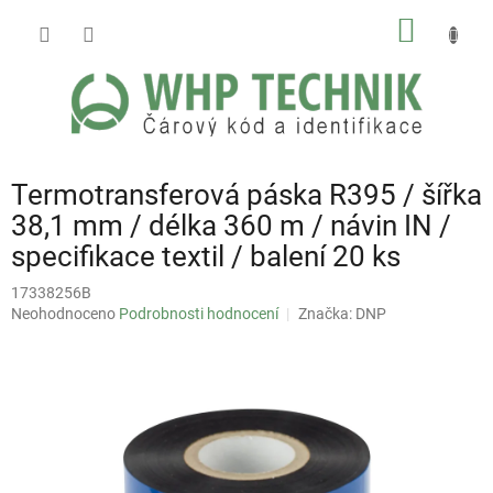
Přejít
NÁKUP
na
obsah
KOŠÍK
Termotransferová páska R395 / šířka
38,1 mm / délka 360 m / návin IN /
specifikace textil / balení 20 ks
17338256B
Průměrné
Neohodnoceno
Podrobnosti hodnocení
Značka:
DNP
hodnocení
produktu
je
0,0
z
5
hvězdiček.