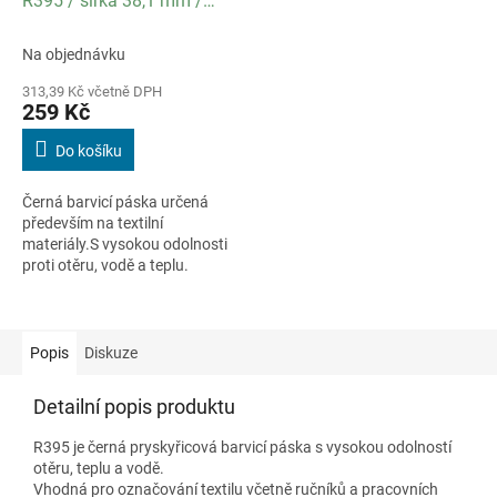
R395 / šířka 38,1 mm /
délka 360 m / návin IN /
specifikace textil
Na objednávku
313,39 Kč včetně DPH
259 Kč
Do košíku
Černá barvicí páska určená
především na textilní
materiály.S vysokou odolnosti
proti otěru, vodě a teplu.
Popis
Diskuze
Detailní popis produktu
R395 je černá pryskyřicová barvicí páska s vysokou odolností
otěru, teplu a vodě.
Vhodná pro označování textilu včetně ručníků a pracovních