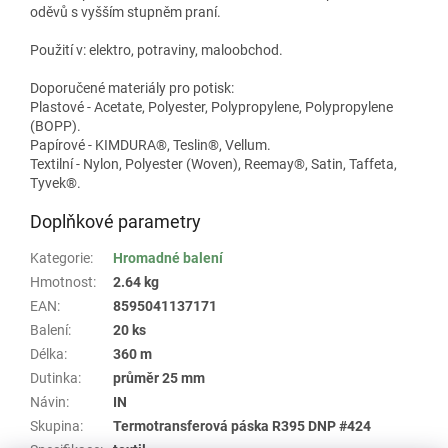
oděvů s vyšším stupněm praní.
Použití v: elektro, potraviny, maloobchod.
Doporučené materiály pro potisk:
Plastové - Acetate, Polyester, Polypropylene, Polypropylene
(BOPP).
Papírové - KIMDURA®, Teslin®, Vellum.
Textilní - Nylon, Polyester (Woven), Reemay®, Satin, Taffeta,
Tyvek®.
Doplňkové parametry
Kategorie
:
Hromadné balení
Hmotnost
:
2.64 kg
EAN
:
8595041137171
Balení
:
20 ks
Délka
:
360 m
Dutinka
:
průměr 25 mm
Návin
:
IN
Skupina
:
Termotransferová páska R395 DNP #424