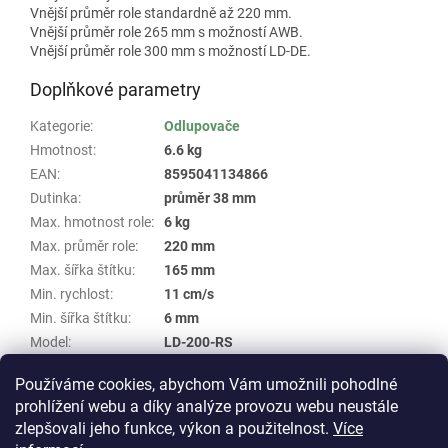
Vnější průměr role standardně až 220 mm.
Vnější průměr role 265 mm s možností AWB.
Vnější průměr role 300 mm s možností LD-DE.
Doplňkové parametry
Kategorie
:
Odlupovače
Hmotnost
:
6.6 kg
EAN
:
8595041134866
Dutinka
:
průměr 38 mm
Max. hmotnost role
:
6 kg
Max. průměr role
:
220 mm
Max. šířka štítku
:
165 mm
Min. rychlost
:
11 cm/s
Min. šířka štítku
:
6 mm
Model
:
LD-200-RS
Nerezová ocel
:
ne
Používáme cookies, abychom Vám umožnili pohodlné
Skupina
:
Odlupovač Labelmate #406
prohlížení webu a díky analýze provozu webu neustále
zlepšovali jeho funkce, výkon a použitelnost.
Více
Z