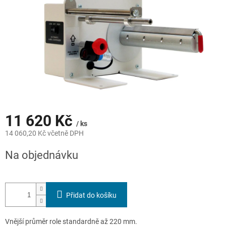
11 620 Kč
/ ks
14 060,20 Kč včetně DPH
Měrná
Na objednávku
cena:
Přidat do košíku
Vnější průměr role standardně až 220 mm.