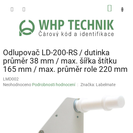
Přejít
NÁKUP
na
obsah
KOŠÍK
Odlupovač LD-200-RS / dutinka
průměr 38 mm / max. šířka štítku
165 mm / max. průměr role 220 mm
LMD002
Průměrné
Neohodnoceno
Podrobnosti hodnocení
Značka:
Labelmate
hodnocení
produktu
je
0,0
z
5
hvězdiček.