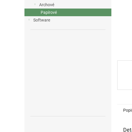
n
Archové
e
Papírové
l
Software
Popi
Det