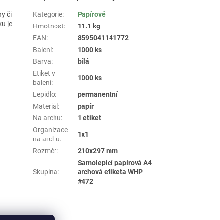
ny či
Kategorie
:
Papírové
ku je
Hmotnost
:
11.1 kg
EAN
:
8595041141772
Balení
:
1000 ks
Barva
:
bílá
Etiket v
1000 ks
balení
:
Lepidlo
:
permanentní
Materiál
:
papír
Na archu
:
1 etiket
Organizace
1x1
na archu
:
Rozměr
:
210x297 mm
Samolepicí papírová A4
Skupina
:
archová etiketa WHP
#472