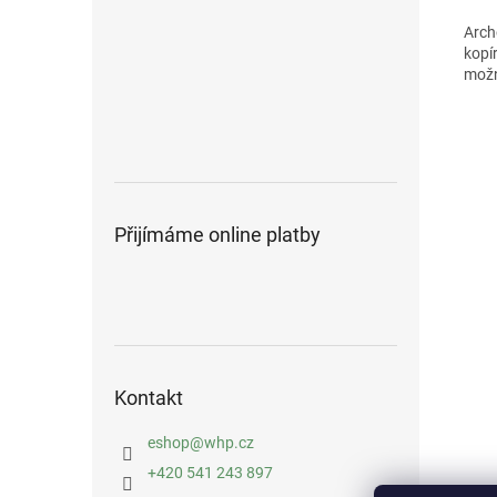
Archo
kopí
možn
Přijímáme online platby
Kontakt
eshop
@
whp.cz
+420 541 243 897