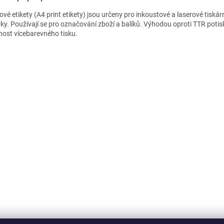
vé etikety (A4 print etikety) jsou určeny pro inkoustové a laserové tiskár
rky. Používají se pro označování zboží a balíků. Výhodou oproti TTR potis
ost vícebarevného tisku.