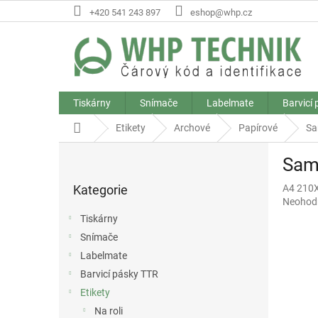
Přejít
+420 541 243 897
eshop@whp.cz
na
obsah
Tiskárny
Snímače
Labelmate
Barvicí
Domů
Etikety
Archové
Papírové
Sa
P
Samo
o
Přeskočit
s
Kategorie
A4 210
kategorie
t
Průměr
Neohod
r
hodnoce
Tiskárny
a
produkt
Snímače
n
je
0,0
Labelmate
n
z
í
Barvicí pásky TTR
5
p
Etikety
hvězdič
a
Na roli