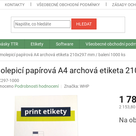
KONTAKTY
VŠEOBECNÉ OBCHODNÍ PODMÍNKY
ZÁSADY OCH
HLEDAT
 pásky TTR
Etikety
Software
Všeobecné obchodní podm
molepicí papírová A4 archová etiketa 210x297 mm / balení 1000 ks
lepicí papírová A4 archová etiketa 2
X297-1000
né
noceno
Podrobnosti hodnocení
Značka:
WHP
ní
1 7
u
2 153,80
Měrná
Na ob
cena:
ek.