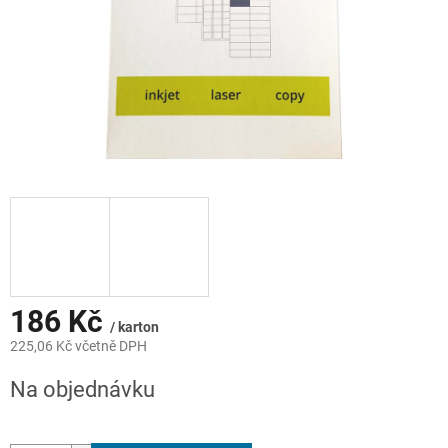
186 Kč
/ karton
225,06 Kč včetně DPH
Měrná
Na objednávku
cena: