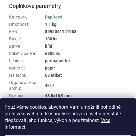
Doplňkové parametry
Kategorie
:
Papírové
Hmotnost
:
1.1 kg
EAN
:
8595041141963
Balení
:
100 ks
Barva
:
bílá
Etiket v balení
:
6800 ks
Lepidlo
:
permanentní
Materiál
:
papír
Na archu
:
68 etiket
Organizace na
4x17
archu
:
Rozměr
:
48,5x16,9 mm
Samolepicí papírová A4 archová etiketa
Skupina
:
Používáme cookies, abychom Vám umožnili pohodlné
WHP #472
prohlížení webu a díky analýze provozu webu neustále
zlepšovali jeho funkce, výkon a použitelnost.
Více
Z
informací
á