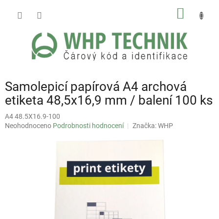
Přejít
NÁKUP
na
obsah
KOŠÍK
Samolepicí papírová A4 archová
etiketa 48,5x16,9 mm / balení 100 ks
A4 48.5X16.9-100
Průměrné
Neohodnoceno
Podrobnosti hodnocení
Značka:
WHP
hodnocení
produktu
je
0,0
z
5
hvězdiček.