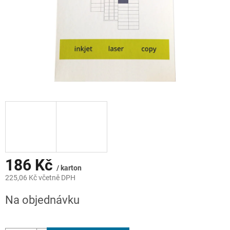
186 Kč
/ karton
225,06 Kč včetně DPH
Měrná
Na objednávku
cena: