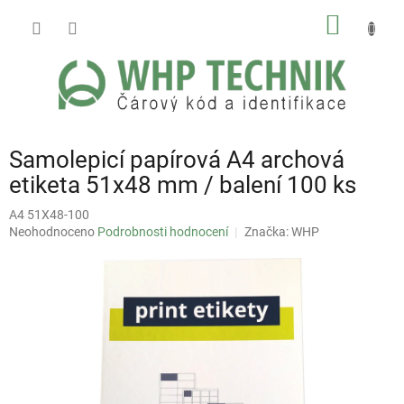
Přejít
NÁKUP
na
obsah
KOŠÍK
Samolepicí papírová A4 archová
etiketa 51x48 mm / balení 100 ks
A4 51X48-100
Průměrné
Neohodnoceno
Podrobnosti hodnocení
Značka:
WHP
hodnocení
produktu
je
0,0
z
5
hvězdiček.