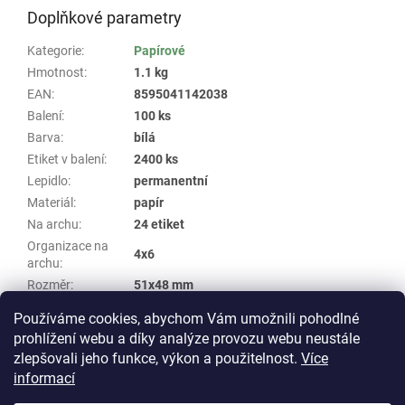
Doplňkové parametry
Kategorie
:
Papírové
Hmotnost
:
1.1 kg
EAN
:
8595041142038
Balení
:
100 ks
Barva
:
bílá
Etiket v balení
:
2400 ks
Lepidlo
:
permanentní
Materiál
:
papír
Na archu
:
24 etiket
Organizace na
4x6
archu
:
Rozměr
:
51x48 mm
Samolepicí papírová A4 archová etiketa
Skupina
:
Používáme cookies, abychom Vám umožnili pohodlné
WHP #472
prohlížení webu a díky analýze provozu webu neustále
zlepšovali jeho funkce, výkon a použitelnost.
Více
Z
informací
á