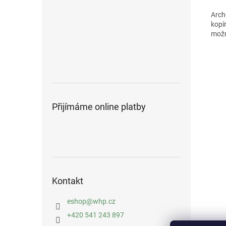
Archo
kopí
možn
Přijímáme online platby
Kontakt
eshop
@
whp.cz
+420 541 243 897