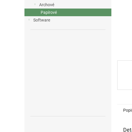
n
Archové
e
Papírové
l
Software
Popi
Det