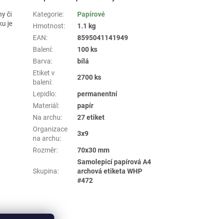
ny či
Kategorie
:
Papírové
ku je
Hmotnost
:
1.1 kg
EAN
:
8595041141949
Balení
:
100 ks
Barva
:
bílá
Etiket v
2700 ks
balení
:
Lepidlo
:
permanentní
Materiál
:
papír
Na archu
:
27 etiket
Organizace
3x9
na archu
:
Rozměr
:
70x30 mm
Samolepicí papírová A4
Skupina
:
archová etiketa WHP
#472