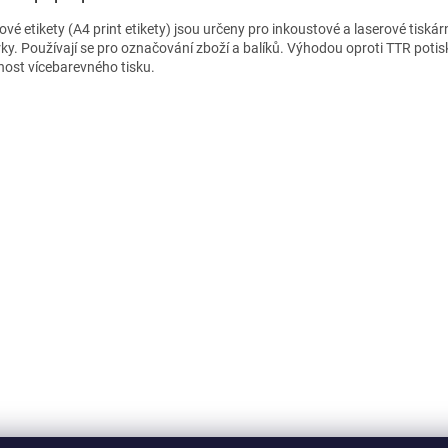
vé etikety (A4 print etikety) jsou určeny pro inkoustové a laserové tiskár
rky. Používají se pro označování zboží a balíků. Výhodou oproti TTR potis
ost vícebarevného tisku.