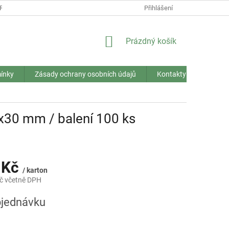
RANY OSOBNÍCH ÚDAJŮ
Přihlášení
NÁKUPNÍ
Prázdný košík
KOŠÍK
ínky
Zásady ochrany osobních údajů
Kontakty
x30 mm / balení 100 ks
 Kč
/ karton
č včetně DPH
jednávku