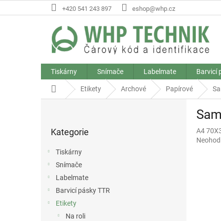
Přejít
+420 541 243 897
eshop@whp.cz
na
obsah
Tiskárny
Snímače
Labelmate
Barvicí
Domů
Etikety
Archové
Papírové
Sa
P
Samo
o
Přeskočit
s
Kategorie
A4 70X
kategorie
t
Průměr
Neohod
r
hodnoce
Tiskárny
a
produkt
Snímače
n
je
0,0
Labelmate
n
z
í
Barvicí pásky TTR
5
p
Etikety
hvězdič
a
Na roli