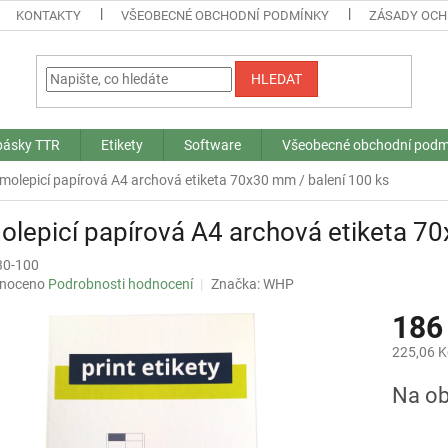
KONTAKTY
VŠEOBECNÉ OBCHODNÍ PODMÍNKY
ZÁSADY OCH
HLEDAT
 pásky TTR
Etikety
Software
Všeobecné obchodní podm
molepicí papírová A4 archová etiketa 70x30 mm / balení 100 ks
lepicí papírová A4 archová etiketa 70
30-100
né
noceno
Podrobnosti hodnocení
Značka:
WHP
ní
186
u
225,06 K
Měrná
Na ob
cena:
ek.