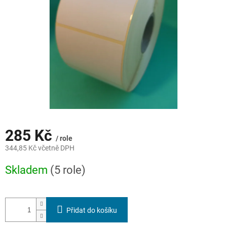
285 Kč
/ role
344,85 Kč včetně DPH
Měrná
Skladem
(5 role)
cena:
Přidat do košíku