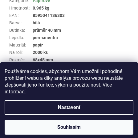
Kategorie
:
Papírové
Hmotnost
:
0.965 kg
EAN
:
8595041136303
Barva
:
bílá
Dutinka
:
průměr 40 mm
Lepidlo
:
permanentní
Materiál
:
papír
Na roli
:
2000 ks
Rozměr
:
68x45 mm
Samolepicí papírová etiketa se standardním
Skupina
:
Používáme cookies, abychom Vám umožnili pohodlné
lepidlem WHP #442
prohlížení webu a díky analýze provozu webu neustále
zlepšovali jeho funkce, výkon a použitelnost.
Více
Z
informací
á
Vytvořil Shoptet
p
Nastavení
a
t
Copyright 2026
E-shop WHP TECHNIK
. Všechna práva
í
Souhlasím
vyhrazena.