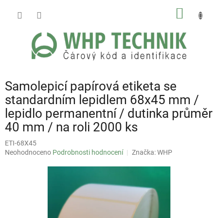
Přejít
NÁKUP
na
obsah
KOŠÍK
Samolepicí papírová etiketa se
standardním lepidlem 68x45 mm /
lepidlo permanentní / dutinka průměr
40 mm / na roli 2000 ks
ETI-68X45
Průměrné
Neohodnoceno
Podrobnosti hodnocení
Značka:
WHP
hodnocení
produktu
je
0,0
z
5
hvězdiček.