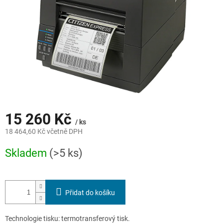
15 260 Kč
/ ks
18 464,60 Kč včetně DPH
Měrná
Skladem
(>5 ks)
cena:
Přidat do košíku
Technologie tisku: termotransferový tisk.