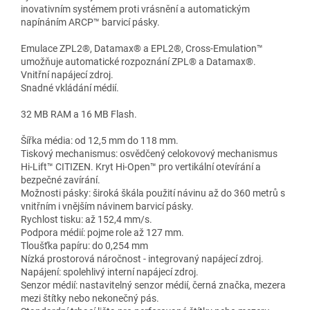
inovativním systémem proti vrásnění a automatickým
napínáním ARCP™ barvicí pásky.
Emulace ZPL2®, Datamax® a EPL2®, Cross-Emulation™
umožňuje automatické rozpoznání ZPL® a Datamax®.
Vnitřní napájecí zdroj.
Snadné vkládání médií.
32 MB RAM a 16 MB Flash.
Šířka média: od 12,5 mm do 118 mm.
Tiskový mechanismus: osvědčený celokovový mechanismus
Hi-Lift™ CITIZEN. Kryt Hi-Open™ pro vertikální otevírání a
bezpečné zavírání.
Možnosti pásky: široká škála použití návinu až do 360 metrů s
vnitřním i vnějším návinem barvicí pásky.
Rychlost tisku: až 152,4 mm/s.
Podpora médií: pojme role až 127 mm.
Tloušťka papíru: do 0,254 mm
Nízká prostorová náročnost - integrovaný napájecí zdroj.
Napájení: spolehlivý interní napájecí zdroj.
Senzor médií: nastavitelný senzor médií, černá značka, mezera
mezi štítky nebo nekonečný pás.