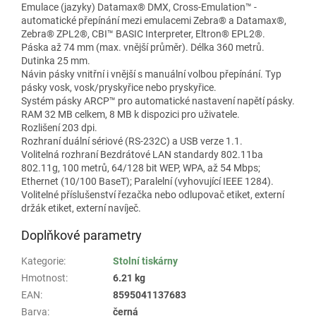
Emulace (jazyky) Datamax® DMX, Cross-Emulation™ -
automatické přepínání mezi emulacemi Zebra® a Datamax®,
Zebra® ZPL2®, CBI™ BASIC Interpreter, Eltron® EPL2®.
Páska až 74 mm (max. vnější průměr). Délka 360 metrů.
Dutinka 25 mm.
Návin pásky vnitřní i vnější s manuální volbou přepínání. Typ
pásky vosk, vosk/pryskyřice nebo pryskyřice.
Systém pásky ARCP™ pro automatické nastavení napětí pásky.
RAM 32 MB celkem, 8 MB k dispozici pro uživatele.
Rozlišení 203 dpi.
Rozhraní duální sériové (RS-232C) a USB verze 1.1.
Volitelná rozhraní Bezdrátové LAN standardy 802.11ba
802.11g, 100 metrů, 64/128 bit WEP, WPA, až 54 Mbps;
Ethernet (10/100 BaseT); Paralelní (vyhovující IEEE 1284).
Volitelné příslušenství řezačka nebo odlupovač etiket, externí
držák etiket, externí navíječ.
Doplňkové parametry
Kategorie
:
Stolní tiskárny
Hmotnost
:
6.21 kg
EAN
:
8595041137683
Barva
:
černá