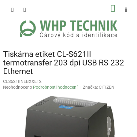
Přejít
NÁKUP
na
obsah
KOŠÍK
Tiskárna etiket CL-S621II
termotransfer 203 dpi USB RS-232
Ethernet
CLS621IINEBXXET2
Průměrné
Neohodnoceno
Podrobnosti hodnocení
Značka:
CITIZEN
hodnocení
produktu
je
0,0
z
5
hvězdiček.