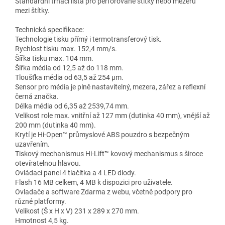
Standardní trhací lišta pro perforované štítky nebo mezeru
mezi štítky.
Technická specifikace:
Technologie tisku přímý i termotransferový tisk.
Rychlost tisku max. 152,4 mm/s.
Šířka tisku max. 104 mm.
Šířka média od 12,5 až do 118 mm.
Tloušťka média od 63,5 až 254 µm.
Sensor pro média je plně nastavitelný, mezera, zářez a reflexní
černá značka.
Délka média od 6,35 až 2539,74 mm.
Velikost role max. vnitřní až 127 mm (dutinka 40 mm), vnější až
200 mm (dutinka 40 mm).
Krytí je Hi-Open™ průmyslové ABS pouzdro s bezpečným
uzavřením.
Tiskový mechanismus Hi-Lift™ kovový mechanismus s široce
otevíratelnou hlavou.
Ovládací panel 4 tlačítka a 4 LED diody.
Flash 16 MB celkem, 4 MB k dispozici pro uživatele.
Ovladače a software Zdarma z webu, včetně podpory pro
různé platformy.
Velikost (Š x H x V) 231 x 289 x 270 mm.
Hmotnost 4,5 kg.