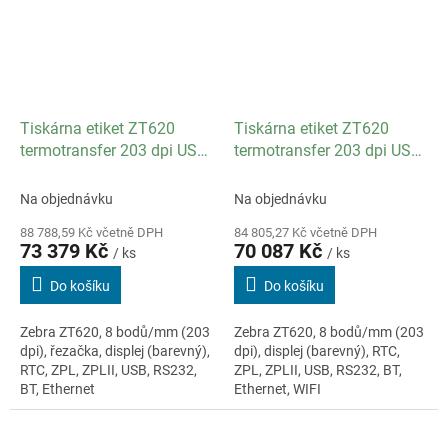
Tiskárna etiket ZT620
Tiskárna etiket ZT620
termotransfer 203 dpi USB
termotransfer 203 dpi USB
RS-232 Bluetooth Barcode
RS-232 WIFI Bluetooth
řezačka Ethernet
Ethernet
Na objednávku
Na objednávku
88 788,59 Kč včetně DPH
84 805,27 Kč včetně DPH
73 379 Kč
70 087 Kč
/ ks
/ ks
Do košíku
Do košíku
Zebra ZT620, 8 bodů/mm (203
Zebra ZT620, 8 bodů/mm (203
dpi), řezačka, displej (barevný),
dpi), displej (barevný), RTC,
RTC, ZPL, ZPLII, USB, RS232,
ZPL, ZPLII, USB, RS232, BT,
BT, Ethernet
Ethernet, WIFI