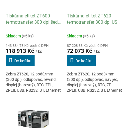
r
u
o
k
d
t
Tiskárna etiket ZT600
Tiskárna etiket ZT620
u
ů
termotransfer 300 dpi šedá
termotransfer 300 dpi USB
k
USB RS-232 Odlupovač
RS-232 Odlupovač
t
Bluetooth Navíječ Ethernet
Bluetooth Navíječ Ethernet
Skladem
(>5 ks)
Skladem
(>5 ks)
ů
143 884,73 Kč včetně DPH
87 208,33 Kč včetně DPH
118 913 Kč
72 073 Kč
/ ks
/ ks
Do košíku
Do košíku
Zebra ZT620, 12 bodů/mm
Zebra ZT620, 12 bodů/mm
(300 dpi), odlupovač, rewind,
(300 dpi), odlupovač, navíječ,
displej (barevný), RTC, ZPL,
displej (barevný), RTC, ZPL,
ZPLII, USB, RS232, BT, Ethernet
ZPLII, USB, RS232, BT, Ethernet