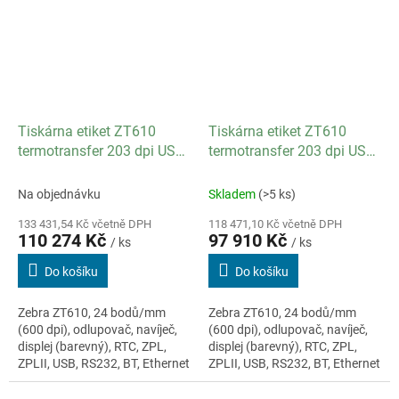
Tiskárna etiket ZT610
Tiskárna etiket ZT610
termotransfer 203 dpi USB
termotransfer 203 dpi USB
RS-232 Odlupovač
RS-232 Odlupovač
Bluetooth Navíječ Ethernet
Bluetooth Navíječ Ethernet
Na objednávku
Skladem
(>5 ks)
133 431,54 Kč včetně DPH
118 471,10 Kč včetně DPH
110 274 Kč
97 910 Kč
/ ks
/ ks
Do košíku
Do košíku
Zebra ZT610, 24 bodů/mm
Zebra ZT610, 24 bodů/mm
(600 dpi), odlupovač, navíječ,
(600 dpi), odlupovač, navíječ,
displej (barevný), RTC, ZPL,
displej (barevný), RTC, ZPL,
ZPLII, USB, RS232, BT, Ethernet
ZPLII, USB, RS232, BT, Ethernet