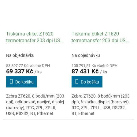
Tiskárna etiket ZT620
Tiskárna etiket ZT620
termotransfer 203 dpi USB
termotransfer 203 dpi USB
RS-232 Odlupovač
RS-232 Bluetooth Barcode
Bluetooth Navíječ Ethernet
řezačka Ethernet
Na objednávku
Na objednávku
83 897,77 Kč včetně DPH
105 791,51 Kč včetně DPH
69 337 Kč
87 431 Kč
/ ks
/ ks
Do košíku
Do košíku
Zebra ZT620, 8 bodů/mm (203
Zebra ZT620, 8 bodů/mm (203
dpi), odlupovač, navíječ, displej
dpi), řezačka, displej (barevný),
(barevný), RTC, ZPL, ZPLII,
RTC, ZPL, ZPLII, USB, RS232,
USB, RS232, BT, Ethernet
BT, Ethernet