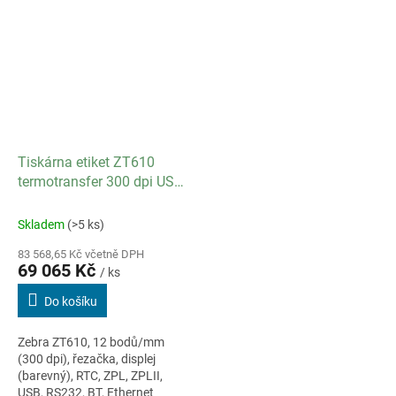
Tiskárna etiket ZT610
termotransfer 300 dpi USB
RS-232 Bluetooth Barcode
řezačka Ethernet
Skladem
(>5 ks)
83 568,65 Kč včetně DPH
69 065 Kč
/ ks
Do košíku
Zebra ZT610, 12 bodů/mm
(300 dpi), řezačka, displej
(barevný), RTC, ZPL, ZPLII,
USB, RS232, BT, Ethernet