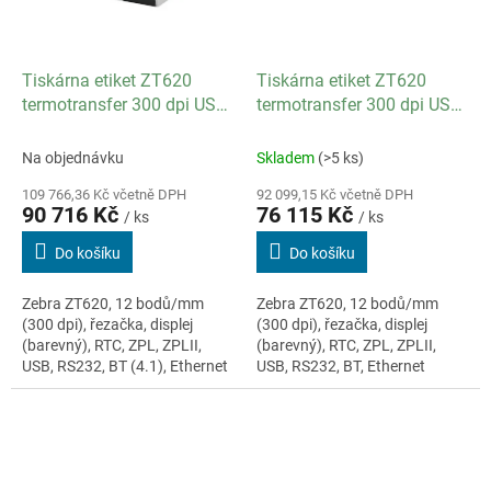
Tiskárna etiket ZT620
Tiskárna etiket ZT620
termotransfer 300 dpi USB
termotransfer 300 dpi USB
RS-232 Bluetooth Barcode
RS-232 Bluetooth Barcode
řezačka Ethernet
řezačka Ethernet
Na objednávku
Skladem
(>5 ks)
109 766,36 Kč včetně DPH
92 099,15 Kč včetně DPH
90 716 Kč
76 115 Kč
/ ks
/ ks
Do košíku
Do košíku
Zebra ZT620, 12 bodů/mm
Zebra ZT620, 12 bodů/mm
(300 dpi), řezačka, displej
(300 dpi), řezačka, displej
(barevný), RTC, ZPL, ZPLII,
(barevný), RTC, ZPL, ZPLII,
USB, RS232, BT (4.1), Ethernet
USB, RS232, BT, Ethernet