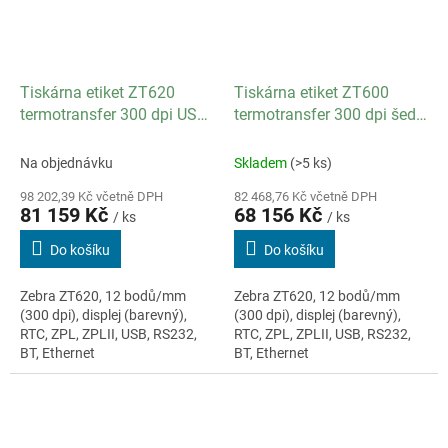
Tiskárna etiket ZT620
Tiskárna etiket ZT600
termotransfer 300 dpi USB
termotransfer 300 dpi šedá
RS-232 Bluetooth Ethernet
USB RS-232 Bluetooth
Ethernet
Na objednávku
Skladem
(>5 ks)
98 202,39 Kč včetně DPH
82 468,76 Kč včetně DPH
81 159 Kč
68 156 Kč
/ ks
/ ks
Do košíku
Do košíku
Zebra ZT620, 12 bodů/mm
Zebra ZT620, 12 bodů/mm
(300 dpi), displej (barevný),
(300 dpi), displej (barevný),
RTC, ZPL, ZPLII, USB, RS232,
RTC, ZPL, ZPLII, USB, RS232,
BT, Ethernet
BT, Ethernet