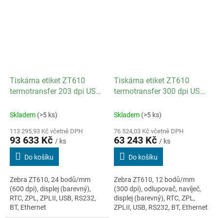
Tiskárna etiket ZT610
Tiskárna etiket ZT610
termotransfer 203 dpi USB
termotransfer 300 dpi USB
RS-232 Bluetooth Ethernet
RS-232 Odlupovač
Bluetooth Navíječ Ethernet
Skladem
(>5 ks)
Skladem
(>5 ks)
113 295,93 Kč včetně DPH
76 524,03 Kč včetně DPH
93 633 Kč
63 243 Kč
/ ks
/ ks
Do košíku
Do košíku
Zebra ZT610, 24 bodů/mm
Zebra ZT610, 12 bodů/mm
(600 dpi), displej (barevný),
(300 dpi), odlupovač, navíječ,
RTC, ZPL, ZPLII, USB, RS232,
displej (barevný), RTC, ZPL,
BT, Ethernet
ZPLII, USB, RS232, BT, Ethernet