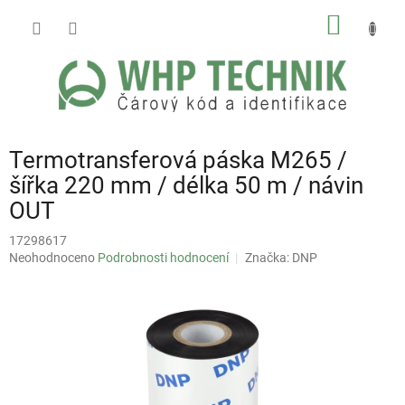
Přejít
NÁKUP
na
obsah
KOŠÍK
Termotransferová páska M265 /
šířka 220 mm / délka 50 m / návin
OUT
17298617
Průměrné
Neohodnoceno
Podrobnosti hodnocení
Značka:
DNP
hodnocení
produktu
je
0,0
z
5
hvězdiček.