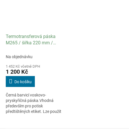
Termotransferová páska
M265 / šířka 220 mm /
délka 50 m / návin OUT /
balení 10 ks
Na objednávku
1 452 Kč včetně DPH
1 200 Kč
Do košíku
Černá barvicí voskovo-
pryskyřičná páska.Vhodná
především pro potisk
předtištěných etiket. Lze použít
do flat head i near edge
tiskáren.Vysoce odolná proti
oděru a teplotě.