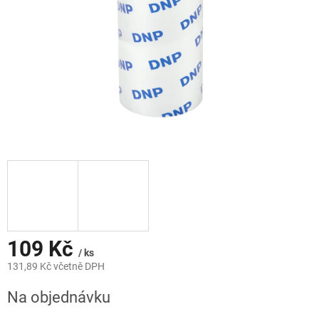
109 Kč
/ ks
131,89 Kč včetně DPH
Měrná
Na objednávku
cena: