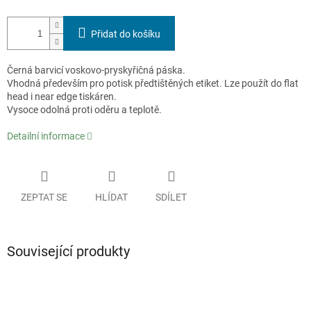
Přidat do košíku
Černá barvicí voskovo-pryskyřičná páska.
Vhodná především pro potisk předtištěných etiket. Lze použít do flat
head i near edge tiskáren.
Vysoce odolná proti oděru a teplotě.
Detailní informace
ZEPTAT SE
HLÍDAT
SDÍLET
Související produkty