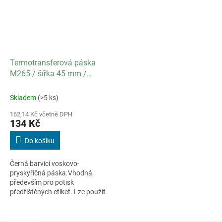
Termotransferová páska
M265 / šířka 45 mm /
délka 300 m / návin OUT
Skladem
(>5 ks)
162,14 Kč včetně DPH
134 Kč
Do košíku
Černá barvicí voskovo-
pryskyřičná páska.Vhodná
především pro potisk
předtištěných etiket. Lze použít
do flat head i near edge
tiskáren.Vysoce odolná proti
oděru a teplotě.