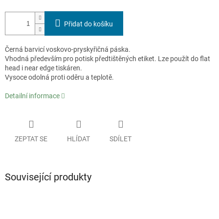
Přidat do košíku
Černá barvicí voskovo-pryskyřičná páska.
Vhodná především pro potisk předtištěných etiket. Lze použít do flat
head i near edge tiskáren.
Vysoce odolná proti oděru a teplotě.
Detailní informace
ZEPTAT SE
HLÍDAT
SDÍLET
Související produkty