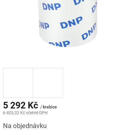
5 292 Kč
/ krabice
6 403,32 Kč včetně DPH
Měrná
Na objednávku
cena: