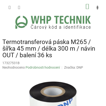
Přejít
NÁKUP
na
obsah
KOŠÍK
Termotransferová páska M265 /
šířka 45 mm / délka 300 m / návin
OUT / balení 36 ks
17327531B
Průměrné
Neohodnoceno
Podrobnosti hodnocení
Značka:
DNP
hodnocení
produktu
je
0,0
z
5
hvězdiček.