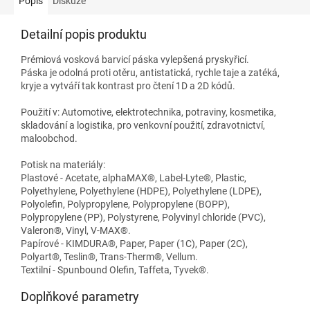
Popis
Diskuze
Detailní popis produktu
Prémiová vosková barvicí páska vylepšená pryskyřicí.
Páska je odolná proti otěru, antistatická, rychle taje a zatéká,
kryje a vytváří tak kontrast pro čtení 1D a 2D kódů.
Použití v: Automotive, elektrotechnika, potraviny, kosmetika,
skladování a logistika, pro venkovní použití, zdravotnictví,
maloobchod.
Potisk na materiály:
Plastové - Acetate, alphaMAX®, Label-Lyte®, Plastic,
Polyethylene, Polyethylene (HDPE), Polyethylene (LDPE),
Polyolefin, Polypropylene, Polypropylene (BOPP),
Polypropylene (PP), Polystyrene, Polyvinyl chloride (PVC),
Valeron®, Vinyl, V-MAX®.
Papírové - KIMDURA®, Paper, Paper (1C), Paper (2C),
Polyart®, Teslin®, Trans-Therm®, Vellum.
Textilní - Spunbound Olefin, Taffeta, Tyvek®.
Doplňkové parametry