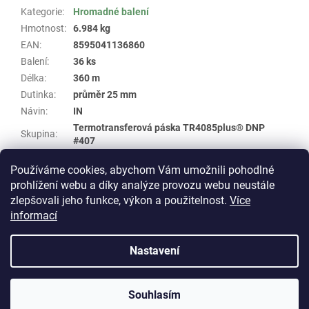
Kategorie
:
Hromadné balení
Hmotnost
:
6.984 kg
EAN
:
8595041136860
Balení
:
36 ks
Délka
:
360 m
Dutinka
:
průměr 25 mm
Návin
:
IN
Termotransferová páska TR4085plus® DNP
Skupina
:
#407
Šířka
:
50,8 mm
Používáme cookies, abychom Vám umožnili pohodlné
Typ
:
Wax
prohlížení webu a díky analýze provozu webu neustále
zlepšovali jeho funkce, výkon a použitelnost.
Více
Z
informací
á
Vytvořil Shoptet
p
Nastavení
a
t
Copyright 2026
E-shop WHP TECHNIK
. Všechna práva
í
Souhlasím
vyhrazena.