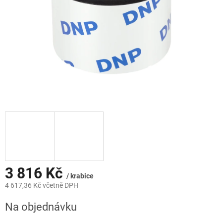
3 816 Kč
/ krabice
4 617,36 Kč včetně DPH
Měrná
Na objednávku
cena: