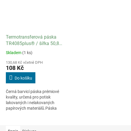
Termotransferová páska
TR4085plus® / šířka 50,8
mm / délka 360 m / návin
Skladem
(1 ks)
Průměrné
IN
hodnocení
130,68 Kč včetně DPH
produktu
108 Kč
je
3,0
Do košíku
z
5
Černá barvicí páska prémiové
hvězdiček.
kvality, určená pro potisk
lakovaných i nelakovaných
papírových materiálů.Páska
tiskne za nízkých teplot hlavy,
skvěle zatéká a má vysokou
kryvost,...