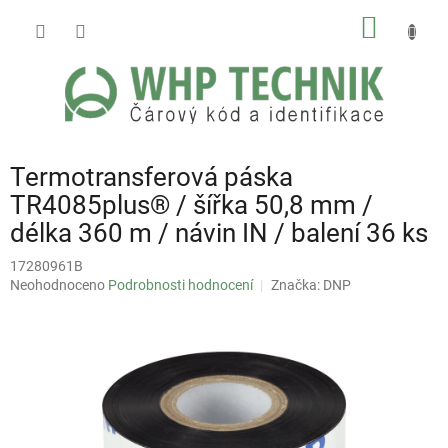
Přejít
NÁKUP
na
obsah
KOŠÍK
Termotransferová páska
TR4085plus® / šířka 50,8 mm /
délka 360 m / návin IN / balení 36 ks
17280961B
Průměrné
Neohodnoceno
Podrobnosti hodnocení
Značka:
DNP
hodnocení
produktu
je
0,0
z
5
hvězdiček.