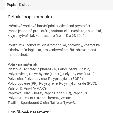
Popis
Diskuze
Detailní popis produktu
Prémiová vosková barvicí páska vylepšená pryskyřicí.
Páska je odolná proti otěru, antistatická, rychle taje a zatéká,
kryje a vytváří tak kontrast pro čtení 1D a 2D kódů.
Použití v: Automotive, elektrotechnika, potraviny, kosmetika,
skladování a logistika, pro venkovní použití, zdravotnictví,
maloobchod.
Potisk na materiály:
Plastové - Acetate, alphaMAX®, Label-Lyte®, Plastic,
Polyethylene, Polyethylene (HDPE), Polyethylene (LDPE),
Polyolefin, Polypropylene, Polypropylene (BOPP),
Polypropylene (PP), Polystyrene, Polyvinyl chloride (PVC),
Valeron®, Vinyl, V-MAX®.
Papírové - KIMDURA®, Paper, Paper (1C), Paper (2C),
Polyart®, Teslin®, Trans-Therm®, Vellum.
Textilní - Spunbound Olefin, Taffeta, Tyvek®.
Doplňkové parametry