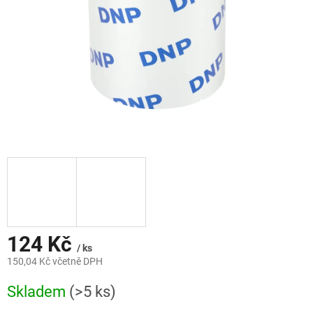
124 Kč
/ ks
150,04 Kč včetně DPH
Měrná
Skladem
(>5 ks)
cena: