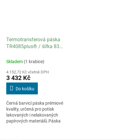
Termotransferová páska
TR4085plus® / šířka 83
mm / délka 300 m / návin
OUT / balení 24 ks
Skladem
(1 krabice)
4 152,72 Kč včetně DPH
3 432 Kč
Do košíku
Černá barvicí páska prémiové
kvality, určená pro potisk
lakovaných i nelakovaných
papírových materiálů.Páska
tiskne za nízkých teplot hlavy,
skvěle zatéká a má vysokou
kryvost,...