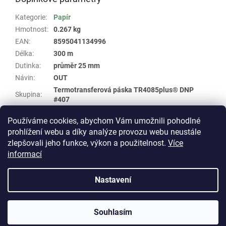
Kategorie
:
Papír
Hmotnost
:
0.267 kg
EAN
:
8595041134996
Délka
:
300 m
Dutinka
:
průměr 25 mm
Návin
:
OUT
Termotransferová páska TR4085plus® DNP
Skupina
:
#407
Šířka
:
83 mm
Používáme cookies, abychom Vám umožnili pohodlné
Typ
:
Wax
prohlížení webu a díky analýze provozu webu neustále
zlepšovali jeho funkce, výkon a použitelnost.
Více
Z
informací
á
Vytvořil Shoptet
p
Nastavení
a
t
Copyright 2026
E-shop WHP TECHNIK
. Všechna práva
í
Souhlasím
vyhrazena.