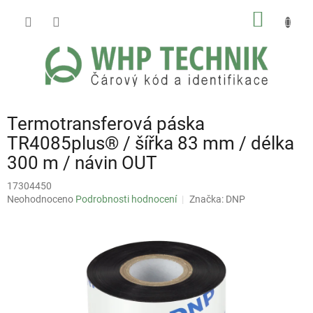
Přejít
NÁKUP
na
obsah
KOŠÍK
Termotransferová páska
TR4085plus® / šířka 83 mm / délka
300 m / návin OUT
17304450
Průměrné
Neohodnoceno
Podrobnosti hodnocení
Značka:
DNP
hodnocení
produktu
je
0,0
z
5
hvězdiček.