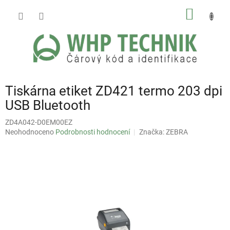
Přejít
NÁKUP
na
obsah
KOŠÍK
Tiskárna etiket ZD421 termo 203 dpi
USB Bluetooth
ZD4A042-D0EM00EZ
Průměrné
Neohodnoceno
Podrobnosti hodnocení
Značka:
ZEBRA
hodnocení
produktu
je
0,0
z
5
hvězdiček.