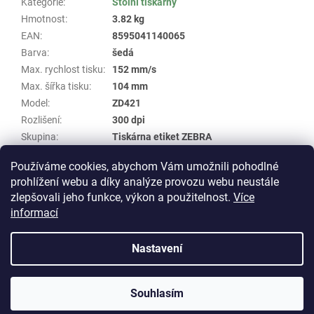
Kategorie
:
Stolní tiskárny
Hmotnost
:
3.82 kg
EAN
:
8595041140065
Barva
:
šedá
Max. rychlost tisku
:
152 mm/s
Max. šířka tisku
:
104 mm
Model
:
ZD421
Rozlišení
:
300 dpi
Skupina
:
Tiskárna etiket ZEBRA
Specifikace
:
USB, Bluetooth, WIFI
Používáme cookies, abychom Vám umožnili pohodlné
Typ tisku
:
termotransfer
prohlížení webu a díky analýze provozu webu neustále
zlepšovali jeho funkce, výkon a použitelnost.
Více
Z
informací
á
Vytvořil Shoptet
p
Nastavení
a
t
Copyright 2026
E-shop WHP TECHNIK
. Všechna práva
í
Souhlasím
vyhrazena.