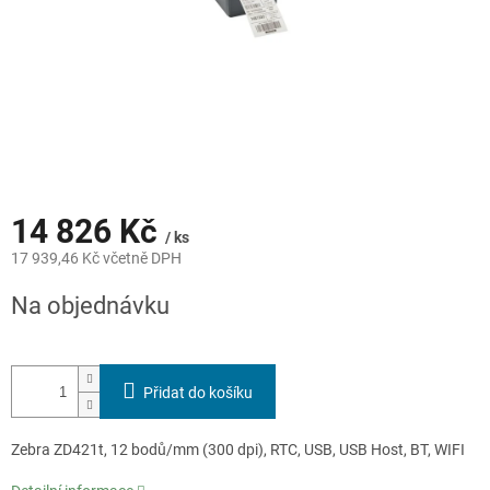
14 826 Kč
/ ks
17 939,46 Kč včetně DPH
Měrná
Na objednávku
cena:
Přidat do košíku
Zebra ZD421t, 12 bodů/mm (300 dpi), RTC, USB, USB Host, BT, WIFI