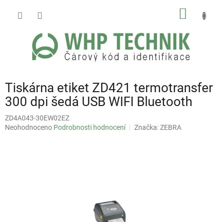
Přejít
NÁKUP
na
obsah
KOŠÍK
Tiskárna etiket ZD421 termotransfer
300 dpi šedá USB WIFI Bluetooth
ZD4A043-30EW02EZ
Průměrné
Neohodnoceno
Podrobnosti hodnocení
Značka:
ZEBRA
hodnocení
produktu
je
0,0
z
5
hvězdiček.