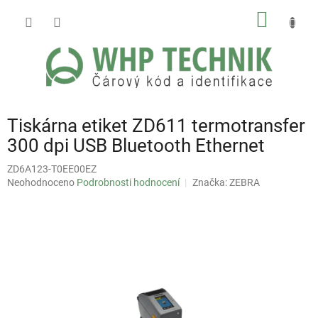
Přejít
NÁKUP
na
obsah
KOŠÍK
Tiskárna etiket ZD611 termotransfer
300 dpi USB Bluetooth Ethernet
ZD6A123-T0EE00EZ
Průměrné
Neohodnoceno
Podrobnosti hodnocení
Značka:
ZEBRA
hodnocení
produktu
je
0,0
z
5
hvězdiček.