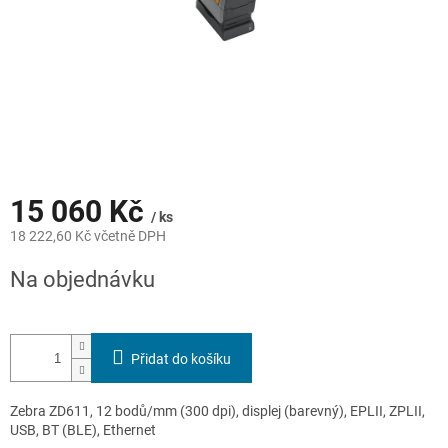
15 060 Kč
/ ks
18 222,60 Kč včetně DPH
Měrná
Na objednávku
cena:
Přidat do košíku
Zebra ZD611, 12 bodů/mm (300 dpi), displej (barevný), EPLII, ZPLII,
USB, BT (BLE), Ethernet