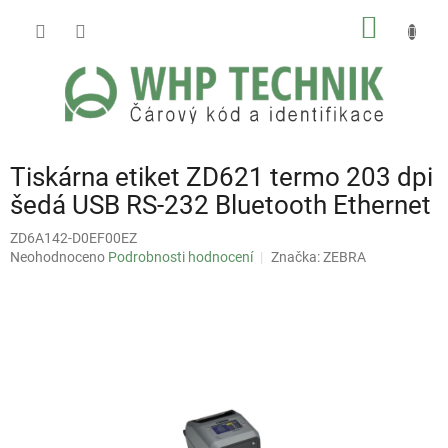
Přejít
NÁKUP
na
obsah
KOŠÍK
Tiskárna etiket ZD621 termo 203 dpi
šedá USB RS-232 Bluetooth Ethernet
ZD6A142-D0EF00EZ
Průměrné
Neohodnoceno
Podrobnosti hodnocení
Značka:
ZEBRA
hodnocení
produktu
je
0,0
z
5
hvězdiček.