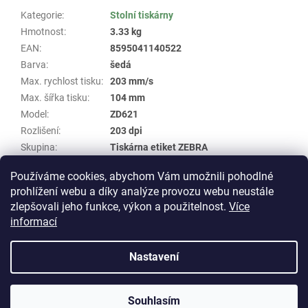
Kategorie
:
Stolní tiskárny
Hmotnost
:
3.33 kg
EAN
:
8595041140522
Barva
:
šedá
Max. rychlost tisku
:
203 mm/s
Max. šířka tisku
:
104 mm
Model
:
ZD621
Rozlišení
:
203 dpi
Skupina
:
Tiskárna etiket ZEBRA
Specifikace
:
USB, Ethernet, Bluetooth, RS-232
Používáme cookies, abychom Vám umožnili pohodlné
Typ tisku
:
termo
prohlížení webu a díky analýze provozu webu neustále
zlepšovali jeho funkce, výkon a použitelnost.
Více
Z
informací
á
Vytvořil Shoptet
p
Nastavení
a
t
Copyright 2026
E-shop WHP TECHNIK
. Všechna práva
í
Souhlasím
vyhrazena.