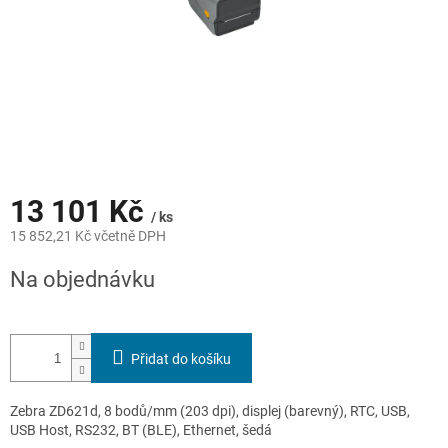
13 101 Kč
/ ks
15 852,21 Kč včetně DPH
Měrná
Na objednávku
cena:
Přidat do košíku
Zebra ZD621d, 8 bodů/mm (203 dpi), displej (barevný), RTC, USB,
USB Host, RS232, BT (BLE), Ethernet, šedá