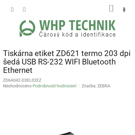
Přejít
NÁKUP
na
obsah
KOŠÍK
Tiskárna etiket ZD621 termo 203 dpi
šedá USB RS-232 WIFI Bluetooth
Ethernet
ZD6A042-D3EL02EZ
Průměrné
Neohodnoceno
Podrobnosti hodnocení
Značka:
ZEBRA
hodnocení
produktu
je
0,0
z
5
hvězdiček.