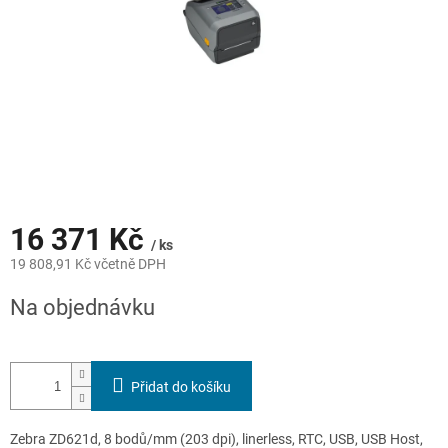
16 371 Kč
/ ks
19 808,91 Kč včetně DPH
Měrná
Na objednávku
cena:
Přidat do košíku
Zebra ZD621d, 8 bodů/mm (203 dpi), linerless, RTC, USB, USB Host,