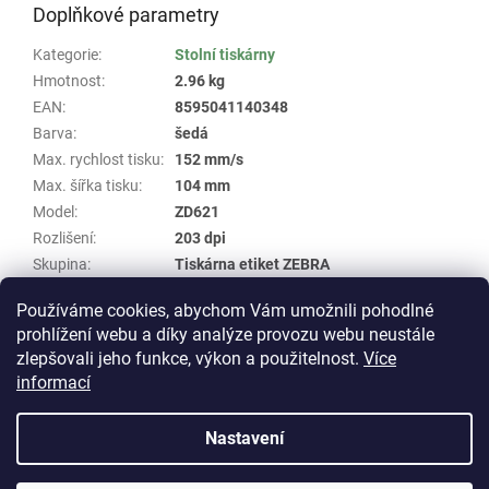
Doplňkové parametry
Kategorie
:
Stolní tiskárny
Hmotnost
:
2.96 kg
EAN
:
8595041140348
Barva
:
šedá
Max. rychlost tisku
:
152 mm/s
Max. šířka tisku
:
104 mm
Model
:
ZD621
Rozlišení
:
203 dpi
Skupina
:
Tiskárna etiket ZEBRA
Specifikace
:
USB, Ethernet, Bluetooth, WIFI, RS-232
Používáme cookies, abychom Vám umožnili pohodlné
Typ tisku
:
termo
prohlížení webu a díky analýze provozu webu neustále
zlepšovali jeho funkce, výkon a použitelnost.
Více
Z
informací
á
Vytvořil Shoptet
p
Nastavení
a
t
Copyright 2026
E-shop WHP TECHNIK
. Všechna práva