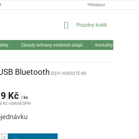
RANY OSOBNÍCH ÚDAJŮ
Přihlášení
NÁKUPNÍ
Prázdný košík
KOŠÍK
ínky
Zásady ochrany osobních údajů
Kontakty
 USB Bluetooth
ZQ31-A0E02TE-00
19 Kč
/ ks
9 Kč včetně DPH
jednávku