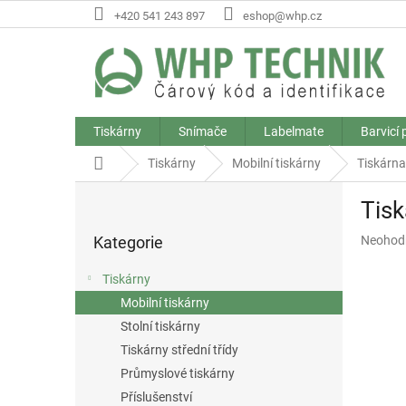
Přejít
+420 541 243 897
eshop@whp.cz
na
obsah
Tiskárny
Snímače
Labelmate
Barvicí
Domů
Tiskárny
Mobilní tiskárny
Tiskárna
P
Tisk
o
Přeskočit
s
Průměr
Kategorie
Neohod
kategorie
t
hodnoce
r
produkt
Tiskárny
a
je
Mobilní tiskárny
n
0,0
z
Stolní tiskárny
n
5
í
Tiskárny střední třídy
hvězdič
p
Průmyslové tiskárny
a
Příslušenství