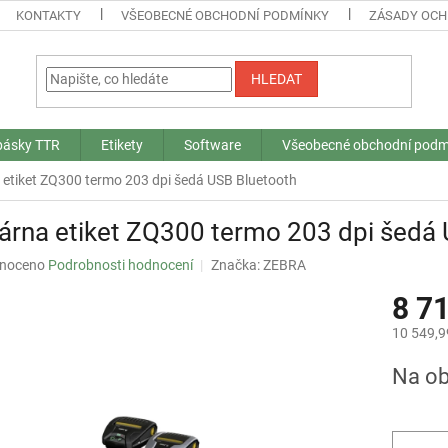
KONTAKTY
VŠEOBECNÉ OBCHODNÍ PODMÍNKY
ZÁSADY OCH
HLEDAT
 pásky TTR
Etikety
Software
Všeobecné obchodní podm
 etiket ZQ300 termo 203 dpi šedá USB Bluetooth
árna etiket ZQ300 termo 203 dpi šedá
né
noceno
Podrobnosti hodnocení
Značka:
ZEBRA
ní
8 7
u
10 549,9
Měrná
Na ob
cena:
ek.