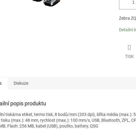
Zebra ZQ
Detailní 
TISK
s
Diskuze
ailní popis produktu
lní tiskárna etiket, termo tisk, 8 bodů/mm (203 dpi), šířka média (max.):
a tisku (max.): 48 mm, rychlost (max.): 100 mm/s, USB, Bluetooth, ZPL, 
MB, Flash: 256 MB, kabel (USB), poutko, battery, QSG