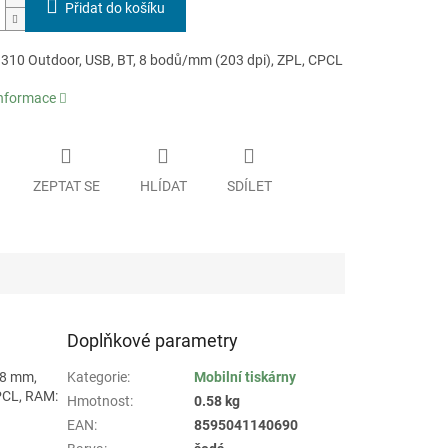
Přidat do košíku
310 Outdoor, USB, BT, 8 bodů/mm (203 dpi), ZPL, CPCL
informace
ZEPTAT SE
HLÍDAT
SDÍLET
Doplňkové parametry
 58 mm,
Kategorie
:
Mobilní tiskárny
CPCL, RAM:
Hmotnost
:
0.58 kg
EAN
:
8595041140690