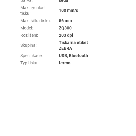
Barva
:
šedá
Max. rychlost
100 mm/s
tisku
:
Max. šířka tisku
:
56 mm
Model
:
ZQ300
Rozlišení
:
203 dpi
Tiskárna etiket
Skupina
:
ZEBRA
Specifikace
:
USB, Bluetooth
Typ tisku
:
termo