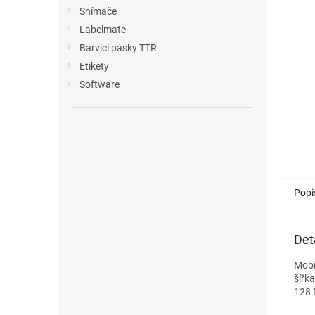
n
Snímače
e
Labelmate
l
Barvicí pásky TTR
Etikety
Software
Popi
Det
Mobi
šířk
128 