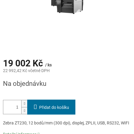
19 002 Kč
/ ks
22 992,42 Kč včetně DPH
Měrná
Na objednávku
cena:
Přidat do košíku
Zebra ZT230, 12 bodů/mm (300 dpi), displej, ZPLII, USB, RS232, WIFI