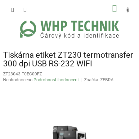
Přejít
NÁKUP
na
obsah
KOŠÍK
Tiskárna etiket ZT230 termotransfer
300 dpi USB RS-232 WIFI
ZT23043-T0EC00FZ
Průměrné
Neohodnoceno
Podrobnosti hodnocení
Značka:
ZEBRA
hodnocení
produktu
je
0,0
z
5
hvězdiček.