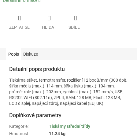
Detailní informace
ZEPTAT SE
HLÍDAT
SDÍLET
Popis
Diskuze
Detailní popis produktu
Tiskárna etiket, termotransfer, rozlišení 12 bodů/mm (300 dpi),
šířka média (max.): 114 mm, šířka tisku (max.): 104 mm,
průměr role (max.): 203mm, rychlost (max.): 152 mm/s, USB,
RS232, WIFI (802.11n), ZPLII, RAM: 128 MB, Flash: 128 MB,
LCD displej, napájecí zdroj, napájecí kabel (EU, UK)
Doplňkové parametry
Kategorie
:
Tiskárny střední třídy
Hmotnost
:
11.34 kg