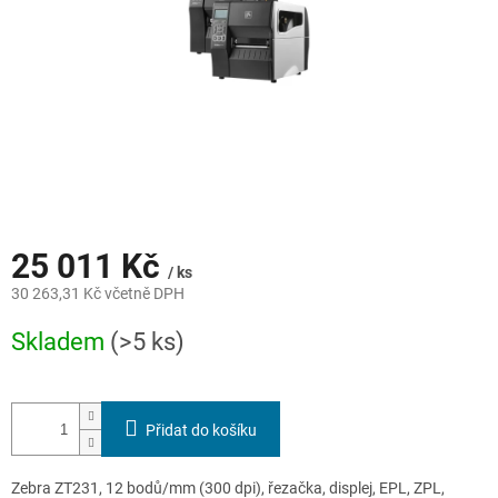
25 011 Kč
/ ks
30 263,31 Kč včetně DPH
Měrná
Skladem
(>5 ks)
cena:
Přidat do košíku
Zebra ZT231, 12 bodů/mm (300 dpi), řezačka, displej, EPL, ZPL,