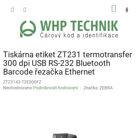
Přejít
NÁKUP
na
obsah
KOŠÍK
Tiskárna etiket ZT231 termotransfer
300 dpi USB RS-232 Bluetooth
Barcode řezačka Ethernet
ZT23143-T2E000FZ
Průměrné
Neohodnoceno
Podrobnosti hodnocení
Značka:
ZEBRA
hodnocení
produktu
je
0,0
z
5
hvězdiček.