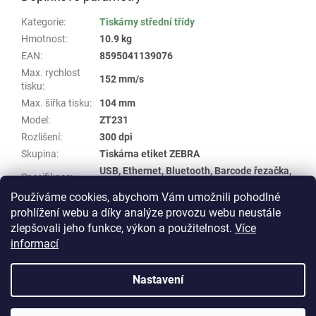
Kategorie
:
Tiskárny střední třídy
Hmotnost
:
10.9 kg
EAN
:
8595041139076
Max. rychlost
152 mm/s
tisku
:
Max. šířka tisku
:
104 mm
Model
:
ZT231
Rozlišení
:
300 dpi
Skupina
:
Tiskárna etiket ZEBRA
USB, Ethernet, Bluetooth, Barcode řezačka,
Specifikace
:
RS-232
Používáme cookies, abychom Vám umožnili pohodlné
Typ tisku
:
termotransfer
prohlížení webu a díky analýze provozu webu neustále
zlepšovali jeho funkce, výkon a použitelnost.
Více
Z
informací
á
Vytvořil Shoptet
p
Nastavení
a
t
Copyright 2026
E-shop WHP TECHNIK
. Všechna práva