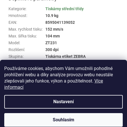
Kategorie
:
Tiskárny střední třídy
Hmotnost
:
10.9 kg
EAN
:
8595041139052
Max. rychlost tisku
:
152 mm/s
Max. šířka tisku
:
104 mm
Model
:
ZT231
Rozlišení
:
300 dpi
Skupina
:
Tiskárna etiket ZEBRA
Specifikace
:
USB, Ethernet, Bluetooth, WIFI, RS-232
Používáme cookies, abychom Vám umožnili pohodlné
Typ tisku
:
termotransfer
prohlížení webu a díky analýze provozu webu neustále
zlepšovali jeho funkce, výkon a použitelnost.
Více
Z
informací
á
Vytvořil Shoptet
p
Nastavení
a
t
Copyright 2026
E-shop WHP TECHNIK
. Všechna práva
í
Souhlasím
vyhrazena.