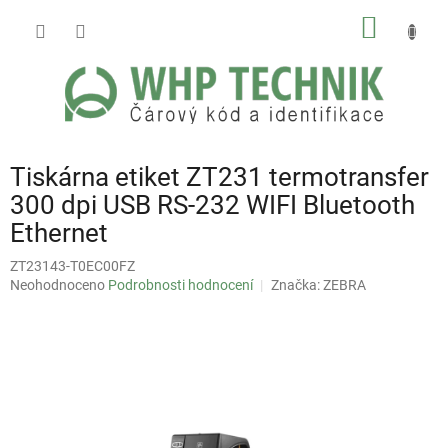
Přejít
NÁKUP
na
obsah
KOŠÍK
Tiskárna etiket ZT231 termotransfer
300 dpi USB RS-232 WIFI Bluetooth
Ethernet
ZT23143-T0EC00FZ
Průměrné
Neohodnoceno
Podrobnosti hodnocení
Značka:
ZEBRA
hodnocení
produktu
je
0,0
z
5
hvězdiček.