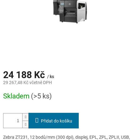
24 188 Kč
/ ks
29 267,48 Kč včetně DPH
Měrná
Skladem
(>5 ks)
cena:
Přidat do košíku
Zebra ZT231, 12 bodů/mm (300 dpi), displej, EPL, ZPL, ZPLII, USB,