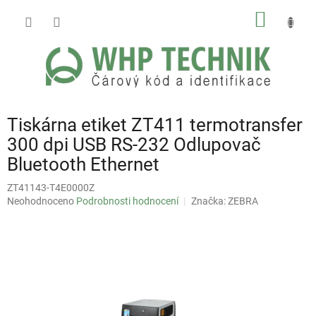
Přejít
NÁKUP
na
obsah
KOŠÍK
Tiskárna etiket ZT411 termotransfer
300 dpi USB RS-232 Odlupovač
Bluetooth Ethernet
ZT41143-T4E0000Z
Průměrné
Neohodnoceno
Podrobnosti hodnocení
Značka:
ZEBRA
hodnocení
produktu
je
0,0
z
5
hvězdiček.