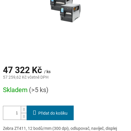
47 322 Kč
/ ks
57 259,62 Kč včetně DPH
Měrná
Skladem
(>5 ks)
cena:
Přidat do košíku
Zebra ZT411, 12 bodů/mm (300 dpi), odlupovač, navíječ, displej