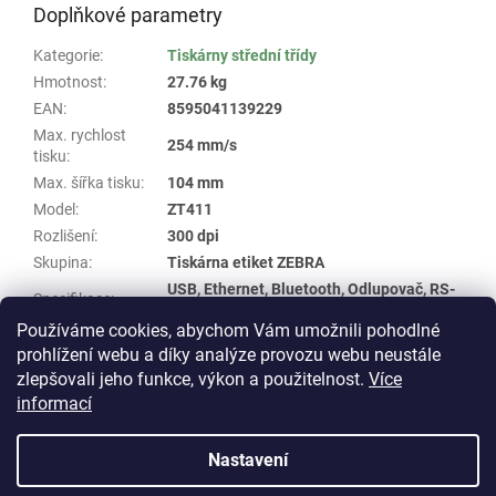
Doplňkové parametry
Kategorie
:
Tiskárny střední třídy
Hmotnost
:
27.76 kg
EAN
:
8595041139229
Max. rychlost
254 mm/s
tisku
:
Max. šířka tisku
:
104 mm
Model
:
ZT411
Rozlišení
:
300 dpi
Skupina
:
Tiskárna etiket ZEBRA
USB, Ethernet, Bluetooth, Odlupovač, RS-
Specifikace
:
232
Používáme cookies, abychom Vám umožnili pohodlné
Typ tisku
:
termotransfer
prohlížení webu a díky analýze provozu webu neustále
zlepšovali jeho funkce, výkon a použitelnost.
Více
Z
informací
á
Vytvořil Shoptet
p
Nastavení
a