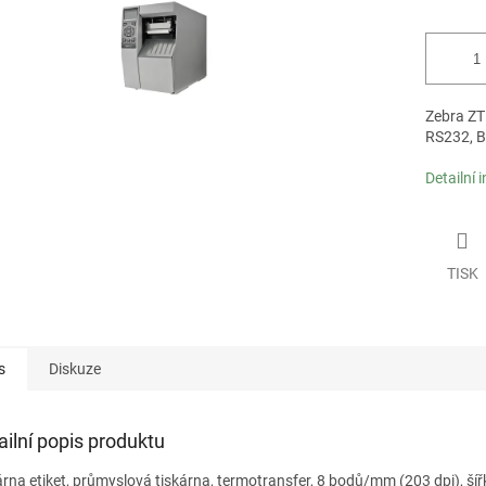
Zebra ZT5
RS232, B
Detailní 
TISK
s
Diskuze
ailní popis produktu
árna etiket, průmyslová tiskárna, termotransfer, 8 bodů/mm (203 dpi), ší