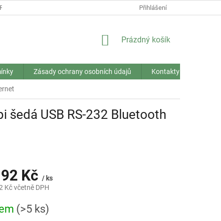
RANY OSOBNÍCH ÚDAJŮ
Přihlášení
NÁKUPNÍ
Prázdný košík
KOŠÍK
ínky
Zásady ochrany osobních údajů
Kontakty
ernet
pi šedá USB RS-232 Bluetooth
192 Kč
/ ks
2 Kč včetně DPH
dem
(>5 ks)