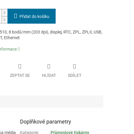
Přidat do košíku
10, 8 bodů/mm (203 dpi), displej, RTC, ZPL, ZPLII, USB,
T, Ethernet
informace
ZEPTAT SE
HLÍDAT
SDÍLET
Doplňkové parametry
řka média
Kategorie
:
Průmyslové tiskárny