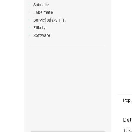
n
Snímače
e
Labelmate
l
Barvicí pásky TTR
Etikety
Software
Popi
Det
Tisk