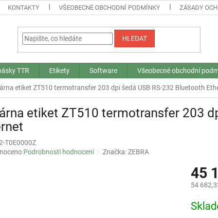
KONTAKTY
VŠEOBECNÉ OBCHODNÍ PODMÍNKY
ZÁSADY OCH
HLEDAT
 pásky TTR
Etikety
Software
Všeobecné obchodní podm
árna etiket ZT510 termotransfer 203 dpi šedá USB RS-232 Bluetooth Eth
árna etiket ZT510 termotransfer 203 d
rnet
2-T0E0000Z
né
noceno
Podrobnosti hodnocení
Značka:
ZEBRA
ní
45 
u
54 682,3
Měrná
Skla
cena:
ek.