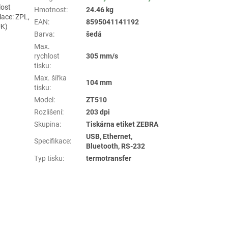
lost
Hmotnost
:
24.46 kg
ace: ZPL,
EAN
:
8595041141192
UK)
Barva
:
šedá
Max.
rychlost
305 mm/s
tisku
:
Max. šířka
104 mm
tisku
:
Model
:
ZT510
Rozlišení
:
203 dpi
Skupina
:
Tiskárna etiket ZEBRA
USB, Ethernet,
Specifikace
:
Bluetooth, RS-232
Typ tisku
:
termotransfer