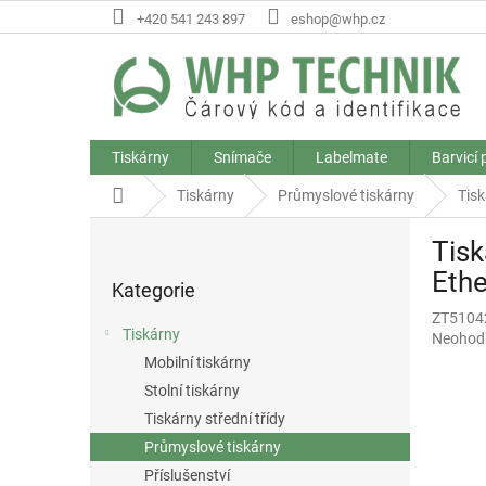
Přejít
+420 541 243 897
eshop@whp.cz
na
obsah
Tiskárny
Snímače
Labelmate
Barvicí
Domů
Tiskárny
Průmyslové tiskárny
Tisk
P
Tisk
o
Přeskočit
s
Ethe
Kategorie
kategorie
t
ZT5104
r
Tiskárny
Průměr
Neohod
a
hodnoce
Mobilní tiskárny
n
produkt
Stolní tiskárny
n
je
í
Tiskárny střední třídy
0,0
p
z
Průmyslové tiskárny
5
a
Příslušenství
hvězdič