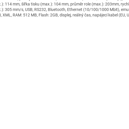
.): 114 mm, šířka tisku (max.): 104 mm, průměr role (max.): 203mm, rych
.): 305 mm/s, USB, RS232, Bluetooth, Ethernet (10/100/1000 Mbit), emul
I, XML, RAM: 512 MB, Flash: 2GB, displej, reálný čas, napájecí kabel (EU, 